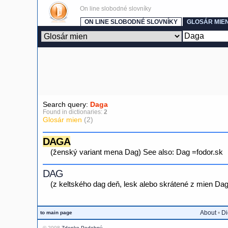
On line slobodné slovníky
ON LINE SLOBODNÉ SLOVNÍKY
GLOSÁR MIE
Search query:
Daga
Found in dictionaries:
2
Glosár mien
(2)
DAGA
(ženský variant mena Dag) See also: Dag =fodor.sk
DAG
(z keltského dag deň, lesk alebo skrátené z mien 
About
•
Di
to main page
© 2008
Zdenko Podobný