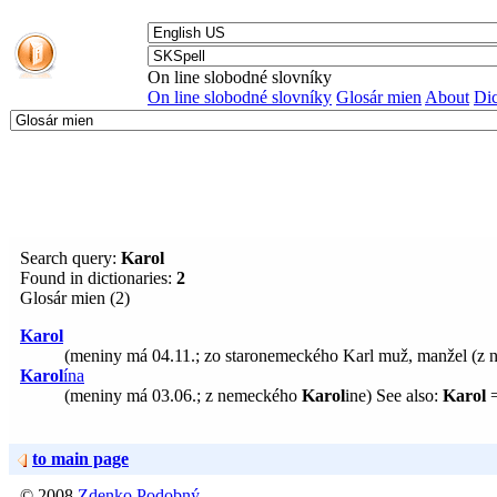
On line slobodné slovníky
On line slobodné slovníky
Glosár mien
About
Dic
Search query:
Karol
Found in dictionaries:
2
Glosár mien
(2)
Karol
(meniny má 04.11.; zo staronemeckého Karl muž, manžel (z ne
Karol
ína
(meniny má 03.06.; z nemeckého
Karol
ine) See also:
Karol
=
to main page
© 2008
Zdenko Podobný