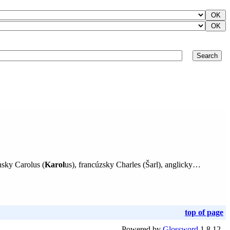
nsky Carolus (
Karol
us), francúzsky Charles (Šarl), anglicky…
top of page
Powered by
Glossword
1.8.12