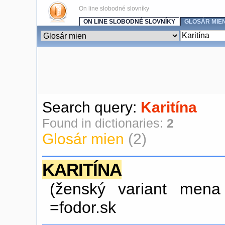
On line slobodné slovníky
ON LINE SLOBODNÉ SLOVNÍKY
GLOSÁR MIE
Search query:
Karitína
Found in dictionaries:
2
Glosár mien
(2)
KARITÍNA
(ženský variant mena
=fodor.sk