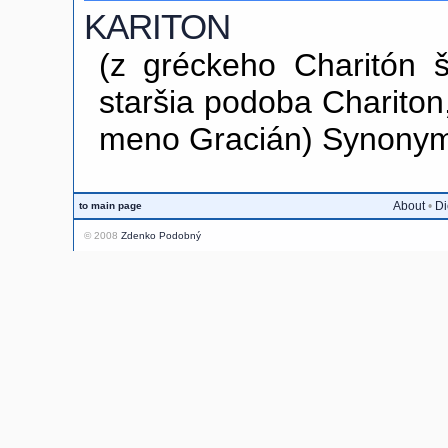
KARITON
(z gréckeho Charitón št
staršia podoba Charito
meno Gracián) Synony
About
•
Di
to main page
© 2008
Zdenko Podobný