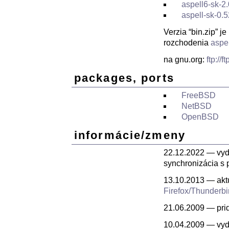
aspell6-sk-2.
aspell-sk-0.5
Verzia “bin.zip” j
rozchodenia
aspe
na gnu.org:
ftp://
packages, ports
FreeBSD
NetBSD
OpenBSD
informácie/zmeny
22.12.2022 — vyda
synchronizácia s
13.10.2013 — aktu
Firefox/Thunderbi
21.06.2009 — pri
10.04.2009 — vyd