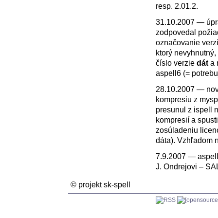
resp. 2.01.2.
31.10.2007 — úprav
zodpovedal požiad
označovanie verzi
ktorý nevyhnutný, 
číslo verzie
dát
a 
aspell6 (= potreb
28.10.2007 — nová
kompresiu z myspel
presunul z ispell 
kompresií a spusti
zosúladeniu licen
dáta). Vzhľadom n
7.9.2007 — aspell
J. Ondrejovi –
SA
© projekt sk-spell