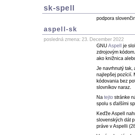
sk-spell
podpora slovenči
aspell-sk
posledná zmena: 23. December 2022
GNU
Aspell
je slo
zdrojovým kódom. 
ako knižnica aleb
Je navrhnutý tak,
najlepšej pozícií.
kódovania bez pot
slovníkov naraz.
Na
tejto
stránke ná
spolu s ďalšími s
Keďže Aspell nahra
slovenských dát p
práve v Aspelli (28