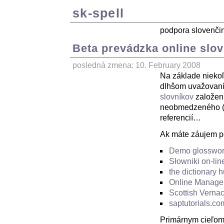
sk-spell
podpora slovenči
Beta prevádzka online slo
posledná zmena: 10. February 2008
Na základe niekoľk
dlhšom uvažovaní (
slovníkov
založe
neobmedzeného (?)
referencií…
Ak máte záujem po
Demo glosswo
Słowniki on-lin
the dictionary 
Online Manage
Scottish Vernac
saptutorials.co
Primárnym cieľom 