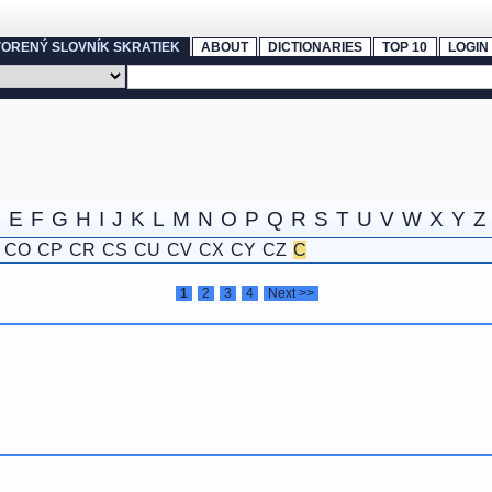
ORENÝ SLOVNÍK SKRATIEK
ABOUT
DICTIONARIES
TOP 10
LOGIN
D
E
F
G
H
I
J
K
L
M
N
O
P
Q
R
S
T
U
V
W
X
Y
Z
CO
CP
CR
CS
CU
CV
CX
CY
CZ
C
1
2
3
4
Next >>