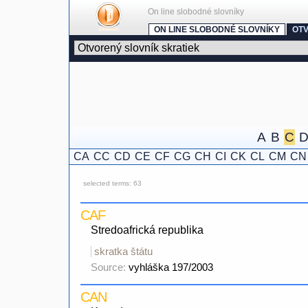
On line slobodné slovníky
ON LINE SLOBODNÉ SLOVNÍKY
OTV
A
B
C
CA
CC
CD
CE
CF
CG
CH
CI
CK
CL
CM
CN
selected terms: 63
CAF
Stredoafrická republika
skratka štátu
Source:
vyhláška 197/2003
CAN