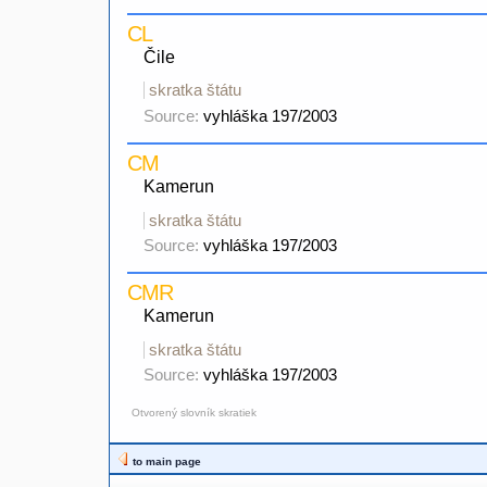
CL
Čile
skratka štátu
Source:
vyhláška 197/2003
CM
Kamerun
skratka štátu
Source:
vyhláška 197/2003
CMR
Kamerun
skratka štátu
Source:
vyhláška 197/2003
Otvorený slovník skratiek
to main page