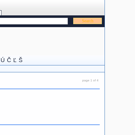
Ú
Č
Ľ
Š
page 1 of 4