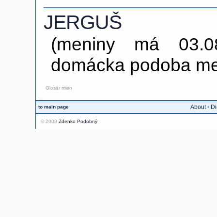
JERGUŠ
(meniny má 03.08
domácka podoba men
Glosár mien
About
•
Di
to main page
© 2008
Zdenko Podobný