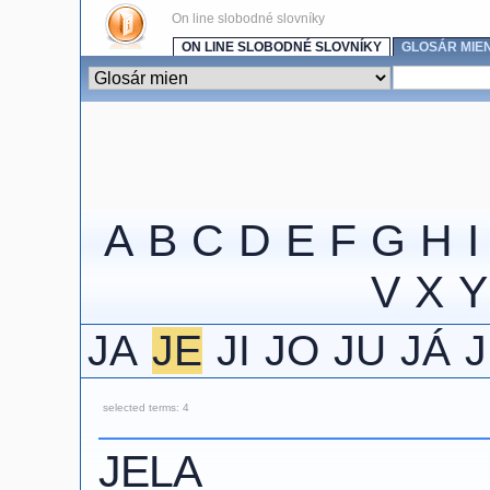
On line slobodné slovníky
ON LINE SLOBODNÉ SLOVNÍKY
GLOSÁR MIE
A
B
C
D
E
F
G
H
I
V
X
Y
JA
JE
JI
JO
JU
JÁ
selected terms: 4
JELA