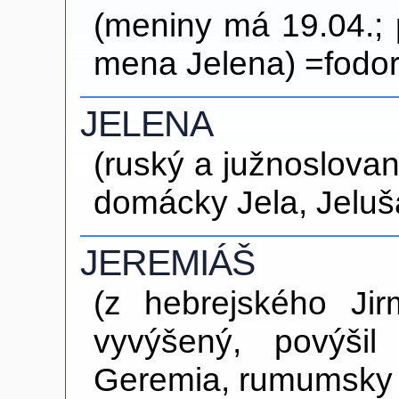
(meniny má 19.04.
mena Jelena) =fodor
JELENA
(ruský a južnoslova
domácky Jela, Jeluš
JEREMIÁŠ
(z hebrejského Ji
vyvýšený, povýši
Geremia, rumumsky 