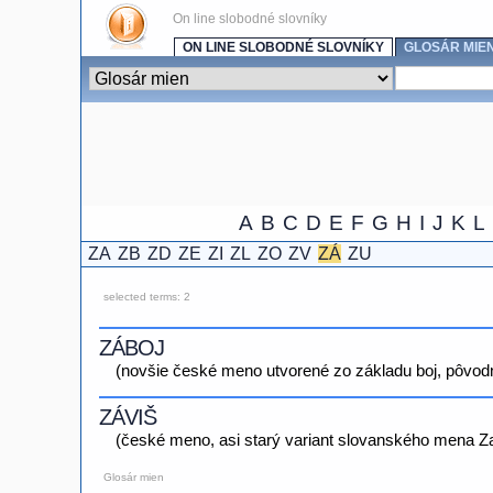
On line slobodné slovníky
ON LINE SLOBODNÉ SLOVNÍKY
GLOSÁR MIE
A
B
C
D
E
F
G
H
I
J
K
L
ZA
ZB
ZD
ZE
ZI
ZL
ZO
ZV
ZÁ
ZU
selected terms: 2
ZÁBOJ
(novšie české meno utvorené zo základu boj, pôvodn
ZÁVIŠ
(české meno, asi starý variant slovanského mena Za
Glosár mien