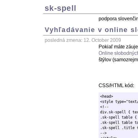
sk-spell
podpora slovenči
Vyhľadávanie v online s
posledná zmena: 12. October 2009
Pokiaľ máte záuje
Online slobodnýc
štýlov (samozrejm
CSS
/HTML kód:
<head>

<style type="text/
<!--

div.sk-spell { tex
.sk-spell table {
.sk-spell table td
.sk-spell .title 
--> 
