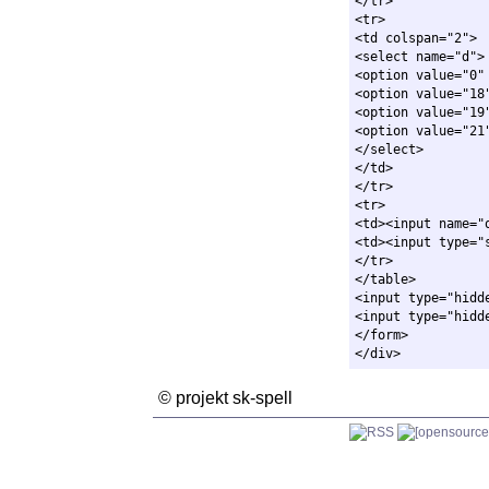
</tr>

<tr>

<td colspan="2">

<select name="d">

<option value="0"
<option value="18"
<option value="19"
<option value="21"
</select>

</td>

</tr>

<tr>

<td><input name="
<td><input type="
</tr>

</table>

<input type="hidd
<input type="hidd
</form>

© projekt sk-spell