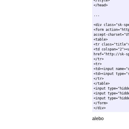
</style>

<div class="sk-spe
<form action="htt
accept-charset="U
<table>

<tr class="title">
<td colspan="2"><
href="http://sk-s
</tr>

<tr>

<td><input name="
<td><input type="
</tr>

</table>

<input type="hidd
<input type="hidd
<input type="hidd
</form>

alebo