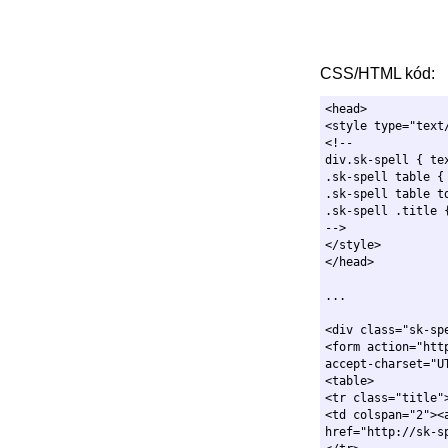
CSS
/HTML kód:
<head>

<style type="text/
<!--

div.sk-spell { tex
.sk-spell table {
.sk-spell table td
.sk-spell .title 
--> 

</style>

<div class="sk-spe
<form action="htt
accept-charset="U
<table>

<tr class="title">
<td colspan="2"><
href="http://sk-s