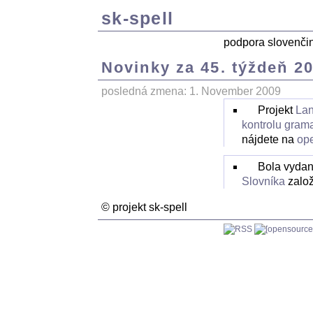
sk-spell
podpora slovenči
Novinky za 45. týždeň 2
posledná zmena: 1. November 2009
Projekt
La
kontrolu grama
nájdete na
ope
Bola vyda
Slovníka
založ
© projekt sk-spell