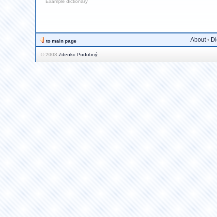
Example dictionary
About
•
Di
to main page
© 2008
Zdenko Podobný