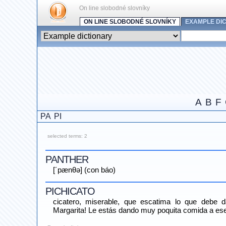
On line slobodné slovníky
ON LINE SLOBODNÉ SLOVNÍKY
EXAMPLE DI
A
B
F
PA
PI
selected terms: 2
PANTHER
[´pænθə] (con báo)
PICHICATO
cicatero, miserable, que escatima lo que debe dar
Margarita! Le estás dando muy poquita comida a ese