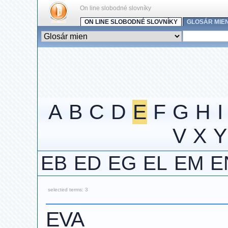
On line slobodné slovníky
ON LINE SLOBODNÉ SLOVNÍKY
GLOSÁR MIE
A
B
C
D
E
F
G
H
I
V
X
Y
EB
ED
EG
EL
EM
E
selected terms: 3
EVA