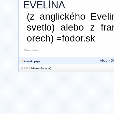
EVELÍNA
(z anglického Evelin
svetlo) alebo z fr
orech) =fodor.sk
Glosár mien
About
•
Di
to main page
© 2008
Zdenko Podobný