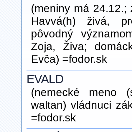
(meniny má 24.12.; 
Havvá(h) živá, p
pôvodný významom
Zoja, Živa; domác
Evča) =fodor.sk
EVALD
(nemecké meno (
waltan) vládnuci z
=fodor.sk