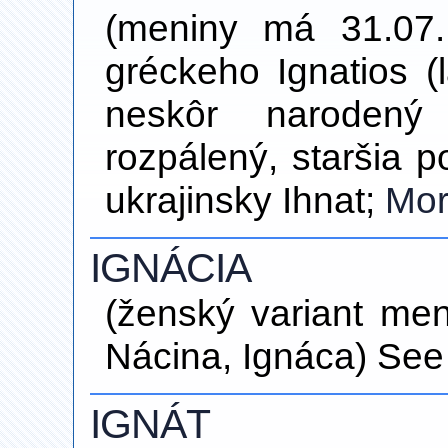
(meniny má 31.07.;
gréckeho Ignatios (
neskôr narodený 
rozpálený, staršia p
ukrajinsky Ihnat;
Mo
IGNÁCIA
(ženský variant me
Nácina, Ignáca) See 
IGNÁT