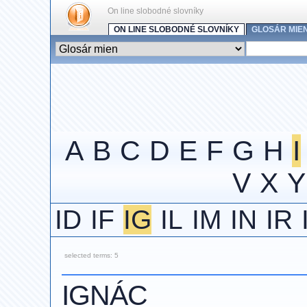
On line slobodné slovníky
ON LINE SLOBODNÉ SLOVNÍKY
GLOSÁR MIE
A
B
C
D
E
F
G
H
I
V
X
Y
ID
IF
IG
IL
IM
IN
IR
selected terms: 5
IGNÁC