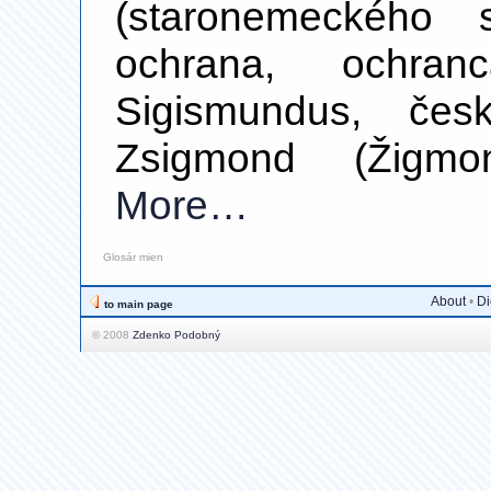
(staronemeckého 
ochrana, ochranc
Sigismundus, čes
Zsigmond (Žigmo
More…
Glosár mien
About
•
Di
to main page
© 2008
Zdenko Podobný