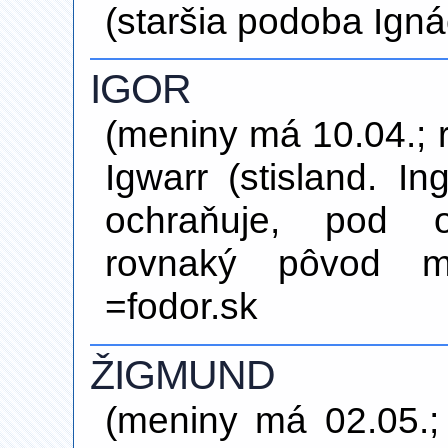
(staršia podoba Igná
IGOR
(meniny má 10.04.; 
Igwarr (stisland. I
ochraňuje, pod o
rovnaký pôvod m
=fodor.sk
ŽIGMUND
(meniny má 02.05.