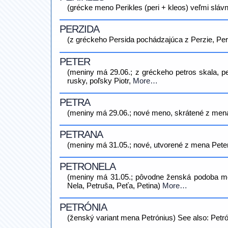
(grécke meno Perikles (peri + kleos) veľmi slávn
PERZIDA
(z gréckeho Persida pochádzajúca z Perzie, Pe
PETER
(meniny má 29.06.; z gréckeho petros skala, pe
rusky, poľsky Piotr,
More…
PETRA
(meniny má 29.06.; nové meno, skrátené z mena
PETRANA
(meniny má 31.05.; nové, utvorené z mena Peter
PETRONELA
(meniny má 31.05.; pôvodne ženská podoba mena
Nela, Petruša, Peťa, Petina)
More…
PETRÓNIA
(ženský variant mena Petrónius) See also: Petró