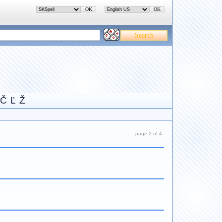
Č
Ľ
Ž
page 2 of 4