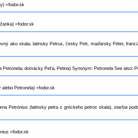
y) =fodor.sk
ržanka) =fodor.sk
vný ako skala, latinsky Petrus, česky Petr, maďarsky Péter, francúz
 Petronela; domácky Peťa, Petina) Synonym: Petronela See also: Pe
 alebo Petronela) =fodor.sk
 Petrónius (latinsky petra z gréckeho petros skala), staršia podob
nius =fodor.sk