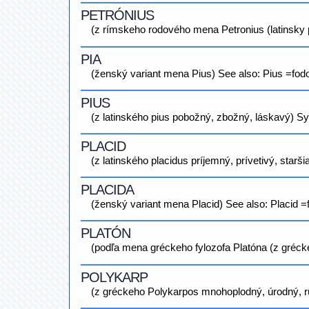
PETRÓNIUS
(z rímskeho rodového mena Petronius (latinsky p
PIA
(ženský variant mena Pius) See also: Pius =fod
PIUS
(z latinského pius pobožný, zbožný, láskavý) S
PLACID
(z latinského placidus príjemný, prívetivý, star
PLACIDA
(ženský variant mena Placid) See also: Placid =
PLATÓN
(podľa mena gréckeho fylozofa Platóna (z grécke
POLYKARP
(z gréckeho Polykarpos mnohoplodný, úrodný, r