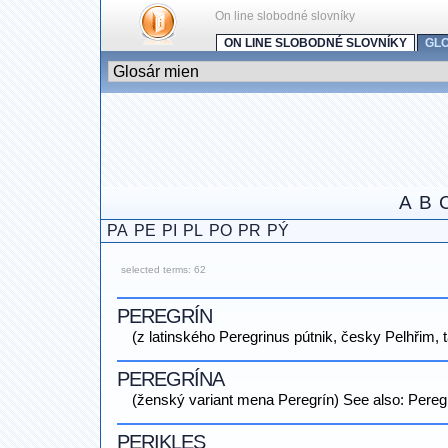
On line slobodné slovníky
ON LINE SLOBODNÉ SLOVNÍKY
GL
A
B
PA
PE
PI
PL
PO
PR
PÝ
selected terms: 62
PEREGRÍN
(z latinského Peregrinus pútnik, česky Pelhřim,
PEREGRÍNA
(ženský variant mena Peregrín) See also: Pereg
PERIKLES