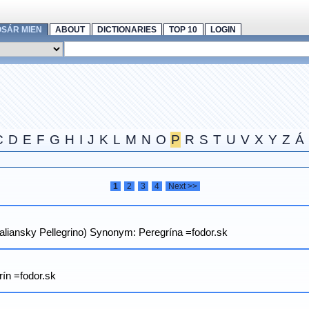
OSÁR MIEN
ABOUT
DICTIONARIES
TOP 10
LOGIN
C
D
E
F
G
H
I
J
K
L
M
N
O
P
R
S
T
U
V
X
Y
Z
Á
1
2
3
4
Next >>
 taliansky Pellegrino) Synonym: Peregrína =fodor.sk
rín =fodor.sk