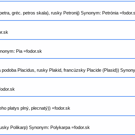
etra, gréc. petros skala), rusky Petronij) Synonym: Petrónia =fodor.
or.sk
ynonym: Pia =fodor.sk
šia podoba Placidus, rusky Plakid, francúzsky Placide (Plasid)) Synon
fodor.sk
ho platys plný, plecnatý)) =fodor.sk
usky Polikarp) Synonym: Polykarpa =fodor.sk