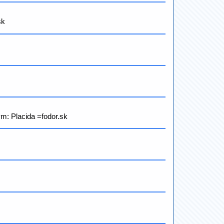
sk
ym: Placida =fodor.sk