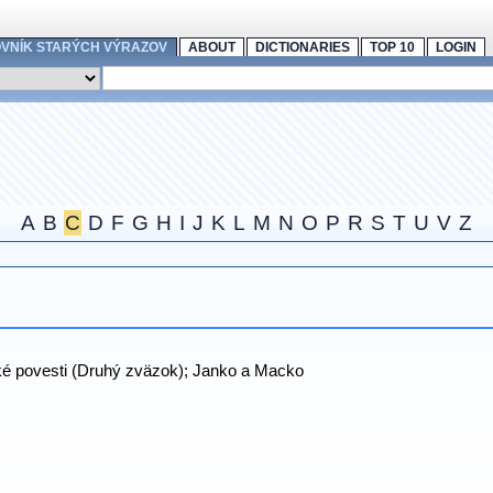
OVNÍK STARÝCH VÝRAZOV
ABOUT
DICTIONARIES
TOP 10
LOGIN
A
B
C
D
F
G
H
I
J
K
L
M
N
O
P
R
S
T
U
V
Z
ké povesti (Druhý zväzok); Janko a Macko