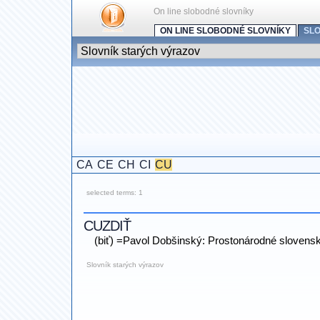
On line slobodné slovníky
ON LINE SLOBODNÉ SLOVNÍKY
SL
CA
CE
CH
CI
CU
selected terms: 1
CUZDIŤ
(biť) =Pavol Dobšinský: Prostonárodné slovens
Slovník starých výrazov