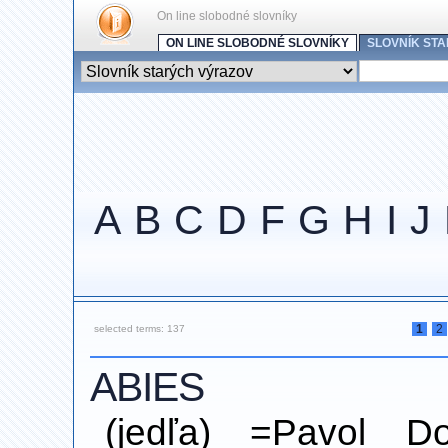
On line slobodné slovníky
ON LINE SLOBODNÉ SLOVNÍKY
SLOVNÍK ST
A
B
C
D
F
G
H
I
J
1
2
selected terms: 137
ABIES
(jedľa) =Pavol Do