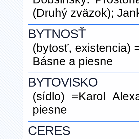
(Druhý zväzok); Jan
BYTNOSŤ
(bytosť, existencia)
Básne a piesne
BYTOVISKO
(sídlo) =Karol Ale
piesne
CERES