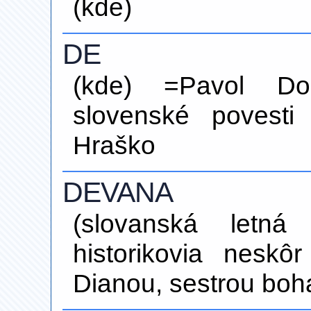
(kde)
DE
(kde) =Pavol Dob
slovenské povesti
Hraško
DEVANA
(slovanská letná
historikovia neskô
Dianou, sestrou boh