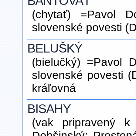
BANTOVAŤ
(chytať) =Pavol D
slovenské povesti (D
BELUŠKÝ
(bielučký) =Pavol 
slovenské povesti (
kráľovná
BISAHY
(vak pripravený k
Dobšinský: Proston