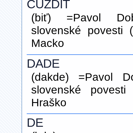
CUZDIŤ
(biť) =Pavol Dob
slovenské povesti 
Macko
DADE
(dakde) =Pavol Do
slovenské povesti
Hraško
DE