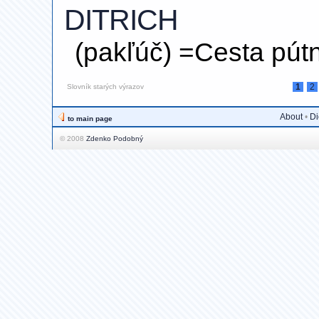
DITRICH
(pakľúč) =Cesta pút
1
2
Slovník starých výrazov
About
•
Di
to main page
© 2008
Zdenko Podobný