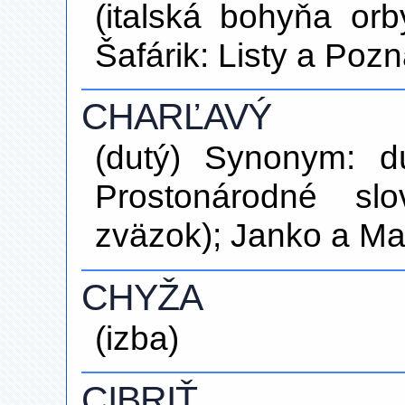
(italská bohyňa or
Šafárik: Listy a Po
CHARĽAVÝ
(dutý) Synonym: d
Prostonárodné sl
zväzok); Janko a M
CHYŽA
(izba)
CIBRIŤ