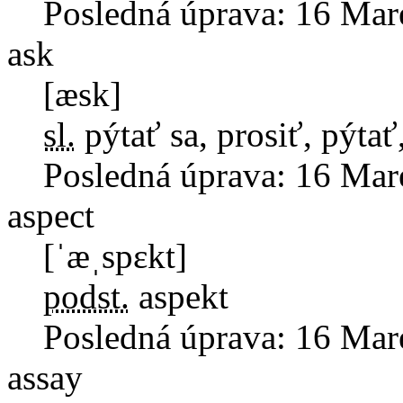
Posledná úprava:
16 Mar
ask
[æsk]
sl.
pýtať sa, prosiť, pýtať
Posledná úprava:
16 Mar
aspect
[ˈæˌspɛkt]
podst.
aspekt
Posledná úprava:
16 Mar
assay