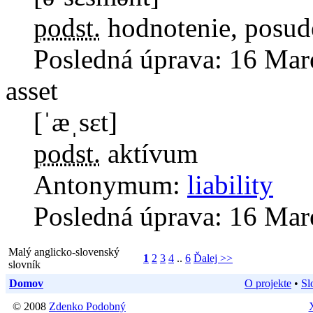
podst.
hodnotenie, posud
Posledná úprava:
16 Mar
asset
[ˈæˌsɛt]
podst.
aktívum
Antonymum:
liability
Posledná úprava:
16 Mar
Malý anglicko-slovenský
1
2
3
4
..
6
Ďalej >>
slovník
Domov
O projekte
•
Sl
© 2008
Zdenko Podobný