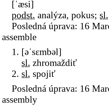
[ˈæsi]
podst.
analýza, pokus
;
sl.
Posledná úprava:
16 Mar
assemble
[əˈsɛmbəl]
sl.
zhromaždiť
sl.
spojiť
Posledná úprava:
16 Mar
assembly