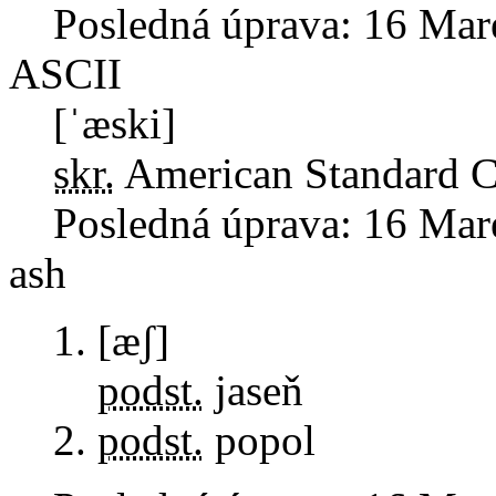
Posledná úprava:
16 Mar
ASCII
[ˈæski]
skr.
American Standard C
Posledná úprava:
16 Mar
ash
[æʃ]
podst.
jaseň
podst.
popol