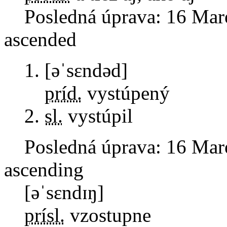
Posledná úprava:
16 Mar
ascended
[əˈsɛndəd]
príd.
vystúpený
sl.
vystúpil
Posledná úprava:
16 Mar
ascending
[əˈsɛndɪŋ]
prísl.
vzostupne