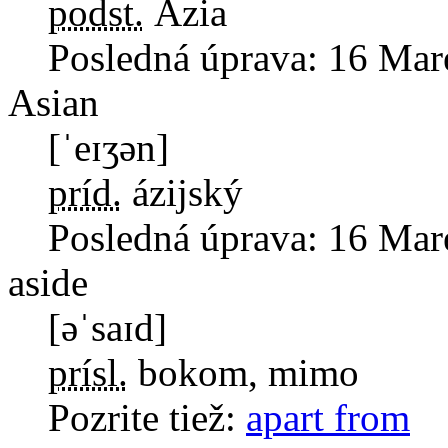
podst.
Ázia
Posledná úprava:
16 Mar
Asian
[ˈeɪʒən]
príd.
ázijský
Posledná úprava:
16 Mar
aside
[əˈsaɪd]
prísl.
bokom, mimo
Pozrite tiež:
apart from