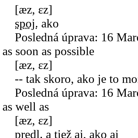
[æz, ɛz]
spoj.
ako
Posledná úprava:
16 Mar
as soon as possible
[æz, ɛz]
--
tak skoro, ako je to m
Posledná úprava:
16 Mar
as well as
[æz, ɛz]
predl.
a tiež aj, ako aj