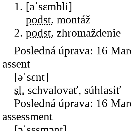
[əˈsɛmbli]
podst.
montáž
podst.
zhromaždenie
Posledná úprava:
16 Mar
assent
[əˈsɛnt]
sl.
schvalovať, súhlasiť
Posledná úprava:
16 Mar
assessment
[əˈsɛsmənt]