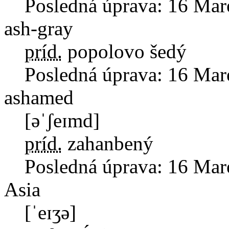
Posledná úprava:
16 Mar
ash-gray
príd.
popolovo šedý
Posledná úprava:
16 Mar
ashamed
[əˈʃeɪmd]
príd.
zahanbený
Posledná úprava:
16 Mar
Asia
[ˈeɪʒə]