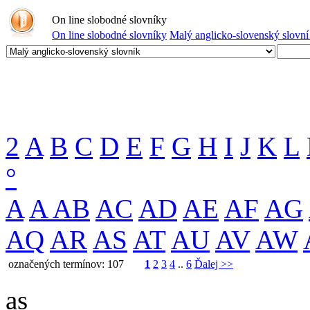
On line slobodné slovníky
On line slobodné slovníky
Malý anglicko-slovenský slovn
2
A
B
C
D
E
F
G
H
I
J
K
L
°
A
A
AB
AC
AD
AE
AF
AG
AQ
AR
AS
AT
AU
AV
AW
označených termínov: 107
1
2
3
4
..
6
Ďalej >>
as