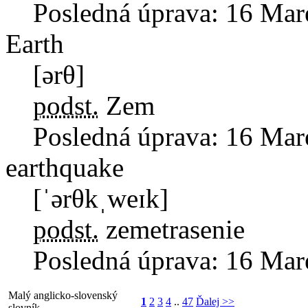
Posledná úprava:
16 Mar
Earth
[ərθ]
podst.
Zem
Posledná úprava:
16 Mar
earthquake
[ˈərθkˌweɪk]
podst.
zemetrasenie
Posledná úprava:
16 Mar
Malý anglicko-slovenský
1
2
3
4
..
47
Ďalej >>
slovník