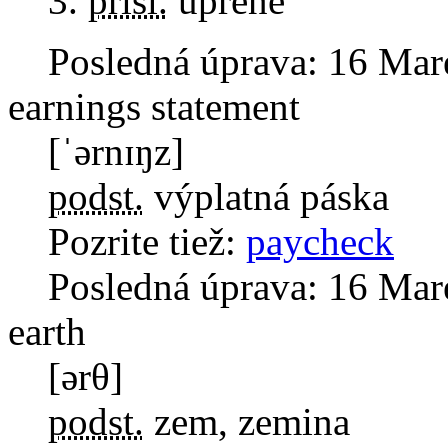
prísl.
uprene
Posledná úprava:
16 Mar
earnings statement
[ˈərnɪŋz]
podst.
výplatná páska
Pozrite tiež:
paycheck
Posledná úprava:
16 Mar
earth
[ərθ]
podst.
zem, zemina