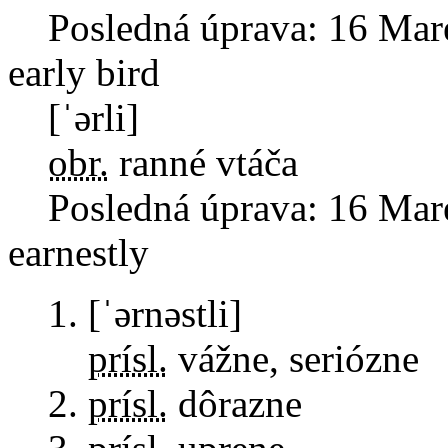
Posledná úprava:
16 Mar
early bird
[ˈərli]
obr.
ranné vtáča
Posledná úprava:
16 Mar
earnestly
[ˈərnəstli]
prísl.
vážne, seriózne
prísl.
dôrazne