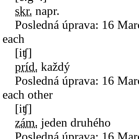
skr.
napr.
Posledná úprava:
16 Mar
each
[iʧ]
príd.
každý
Posledná úprava:
16 Mar
each other
[iʧ]
zám.
jeden druhého
Posledná úprava:
16 Mar