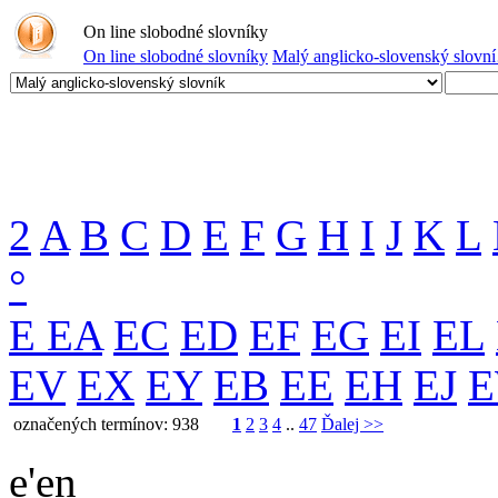
On line slobodné slovníky
On line slobodné slovníky
Malý anglicko-slovenský slovn
2
A
B
C
D
E
F
G
H
I
J
K
L
°
E
EA
EC
ED
EF
EG
EI
EL
EV
EX
EY
EB
EE
EH
EJ
označených termínov: 938
1
2
3
4
..
47
Ďalej >>
e'en