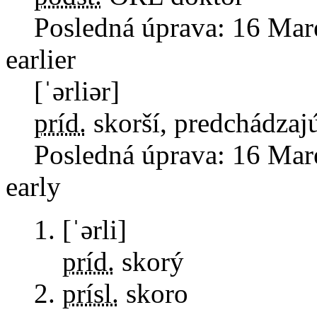
Posledná úprava:
16 Mar
earlier
[ˈərliər]
príd.
skorší, predchádzaj
Posledná úprava:
16 Mar
early
[ˈərli]
príd.
skorý
prísl.
skoro