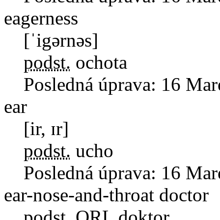
eagerness
[ˈigərnəs]
podst.
ochota
Posledná úprava:
16 Mar
ear
[ir, ɪr]
podst.
ucho
Posledná úprava:
16 Mar
ear-nose-and-throat doctor
podst.
ORL doktor