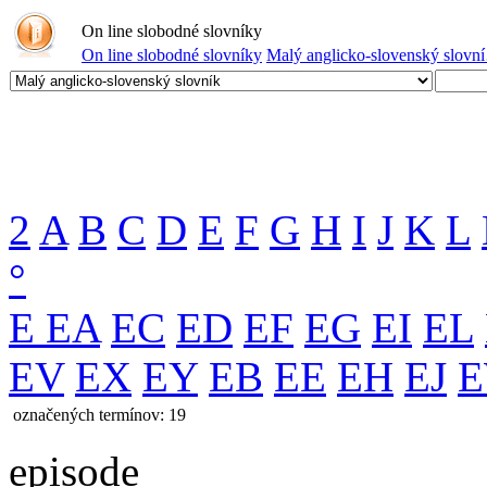
On line slobodné slovníky
On line slobodné slovníky
Malý anglicko-slovenský slovn
2
A
B
C
D
E
F
G
H
I
J
K
L
°
E
EA
EC
ED
EF
EG
EI
EL
EV
EX
EY
EB
EE
EH
EJ
označených termínov: 19
episode