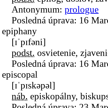
Antonymum:
prologue
Posledná úprava:
16 Mar
epiphany
[ɪˈpɪfəni]
podst.
osvietenie, zjaveni
Posledná úprava:
16 Mar
episcopal
[ɪˈpɪskəpəl]
náb.
episkopálny, biskup
Posledná úprava:
23 Mar