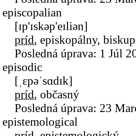
episcopalian
[ɪp'ɪskəp'eɪliən]
príd.
episkopálny, bisku
Posledná úprava:
1 Júl 2
episodic
[ˌɛpəˈsɑdɪk]
príd.
občasný
Posledná úprava:
23 Mar
epistemological
príd.
epistemologický