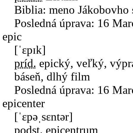
Biblia: meno Jákobovho 
Posledná úprava:
16 Mar
epic
[ˈɛpɪk]
príd.
epický, veľký, výp
báseň, dlhý film
Posledná úprava:
16 Mar
epicenter
[ˈɛpəˌsɛntər]
podst.
epicentrum