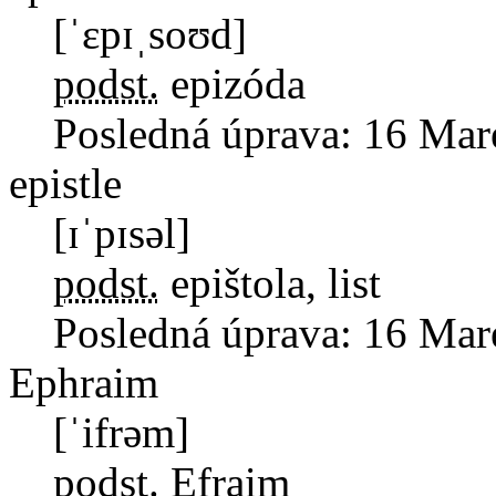
[ˈɛpɪˌsoʊd]
podst.
epizóda
Posledná úprava:
16 Mar
epistle
[ɪˈpɪsəl]
podst.
epištola, list
Posledná úprava:
16 Mar
Ephraim
[ˈifrəm]
podst.
Efraim