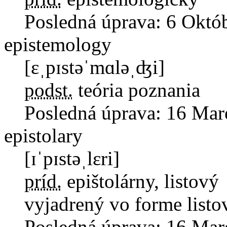
Posledná úprava:
6 Októb
epistemology
[ɛˌpɪstəˈmɑləˌʤi]
podst.
teória poznania
Posledná úprava:
16 Mar
epistolary
[ɪˈpɪstəˌlɛri]
príd.
epištolárny, listový
vyjadrený vo forme listo
Posledná úprava:
16 Mar