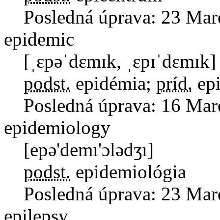
Posledná úprava:
23 Mar
epidemic
[ˌɛpəˈdɛmɪk, ˌɛpɪˈdɛmɪk]
podst.
epidémia
;
príd.
ep
Posledná úprava:
16 Mar
epidemiology
[epə'demı'ɔlədʒı]
podst.
epidemiológia
Posledná úprava:
23 Mar
epilepsy