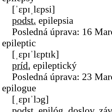
[ˈɛpɪˌlɛpsi]
podst.
epilepsia
Posledná úprava:
16 Mar
epileptic
[ˌɛpɪˈlɛptɪk]
príd.
epileptický
Posledná úprava:
23 Mar
epilogue
[ˌɛpɪˈlɔg]
podst.
epilóg, doslov, zá