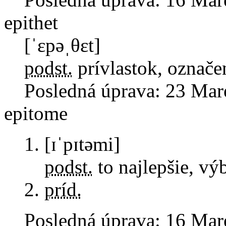
epithet
[ˈɛpəˌθɛt]
podst.
prívlastok, označe
Posledná úprava:
23 Mar
epitome
[ɪˈpɪtəmi]
podst.
to najlepšie, vý
príd.
Posledná úprava:
16 Mar