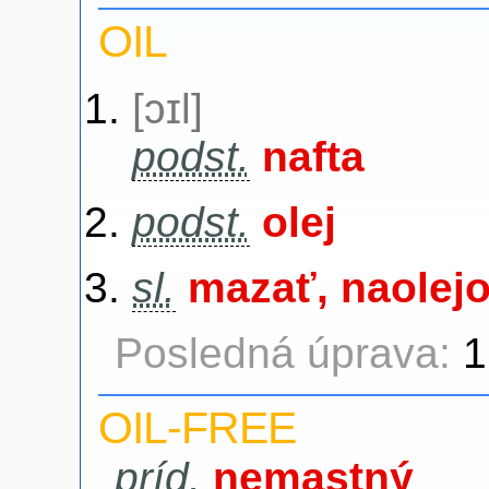
OIL
[ɔɪl]
podst.
nafta
podst.
olej
sl.
mazať, naolejo
Posledná úprava:
1
OIL-FREE
príd.
nemastný