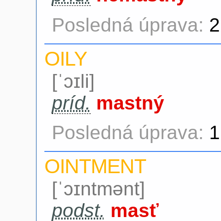
Posledná úprava:
2
OILY
[ˈɔɪli]
príd.
mastný
Posledná úprava:
1
OINTMENT
[ˈɔɪntmənt]
podst.
masť