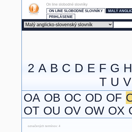
On line slobodné slovníky
ON LINE SLOBODNÉ SLOVNÍKY
MALÝ ANGLI
PRIHLÁSENIE
2
A
B
C
D
E
F
G
T
U
V
OA
OB
OC
OD
OF
O
OT
OU
OV
OW
OX
označených termínov: 4