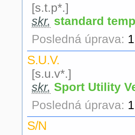
[s.t.p*.]
skr.
standard temp
Posledná úprava:
1
S.U.V.
[s.u.v*.]
skr.
Sport Utility V
Posledná úprava:
1
S/N