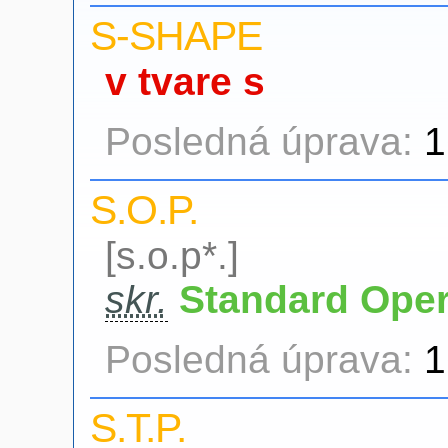
S-SHAPE
v tvare s
Posledná úprava:
1
S.O.P.
[s.o.p*.]
skr.
Standard Oper
Posledná úprava:
1
S.T.P.