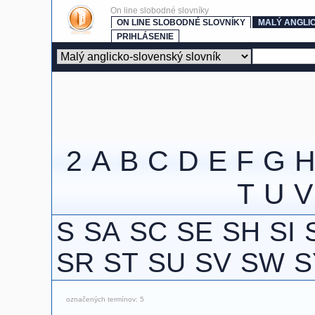
On line slobodné slovníky
ON LINE SLOBODNÉ SLOVNÍKY
MALÝ ANGLI
PRIHLÁSENIE
2
A
B
C
D
E
F
G
T
U
V
S
SA
SC
SE
SH
SI
SR
ST
SU
SV
SW
S
označených termínov: 5