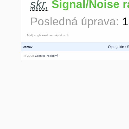
skr.
Signal/Noise r
Posledná úprava:
1
Malý anglicko-slovenský slovník
O projekte
•
S
Domov
© 2008
Zdenko Podobný