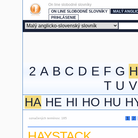
On line slobodné slovníky
ON LINE SLOBODNÉ SLOVNÍKY
MALÝ ANGLI
PRIHLÁSENIE
2
A
B
C
D
E
F
G
T
U
V
HA
HE
HI
HO
HU
H
1
2
označených termínov: 185
HAYSTACK