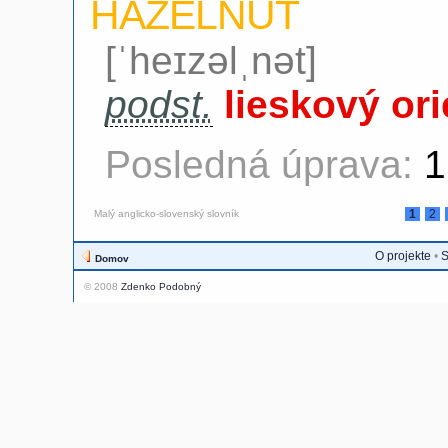
HAZELNUT
[ˈheɪzəlˌnət]
podst.
lieskový or
Posledná úprava:
1
1
2
Malý anglicko-slovenský slovník
O projekte
•
S
Domov
© 2008
Zdenko Podobný