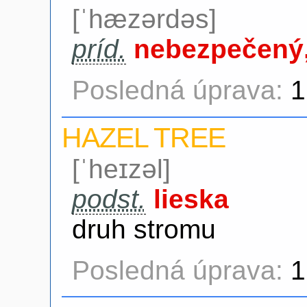
[ˈhæzərdəs]
príd.
nebezpečený,
Posledná úprava:
1
HAZEL TREE
[ˈheɪzəl]
podst.
lieska
druh stromu
Posledná úprava:
1