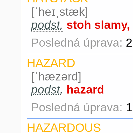
[ˈheɪˌstæk]
podst.
stoh slamy,
Posledná úprava:
2
HAZARD
[ˈhæzərd]
podst.
hazard
Posledná úprava:
1
HAZARDOUS