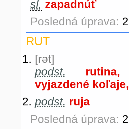
sl.
zapadnúť
Posledná úprava:
2
RUT
[rət]
podst.
rutina
vyjazdené koľaje
podst.
ruja
Posledná úprava:
2