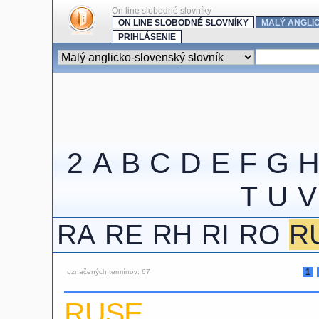
On line slobodné slovníky
ON LINE SLOBODNÉ SLOVNÍKY
MALÝ ANGLI
PRIHLÁSENIE
2
A
B
C
D
E
F
G
T
U
V
RA
RE
RH
RI
RO
R
1
označených termínov: 67
RUSE