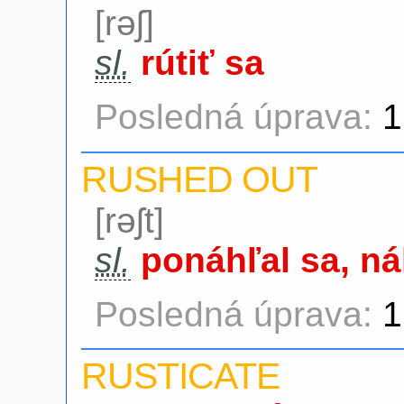
[rəʃ]
sl.
rútiť sa
Posledná úprava:
1
RUSHED OUT
[rəʃt]
sl.
ponáhľal sa, náh
Posledná úprava:
1
RUSTICATE