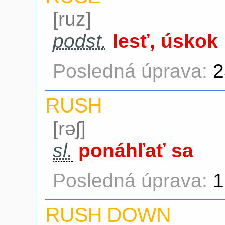
[ruz]
podst.
lesť, úskok
Posledná úprava:
2
RUSH
[rəʃ]
sl.
ponáhľať sa
Posledná úprava:
1
RUSH DOWN