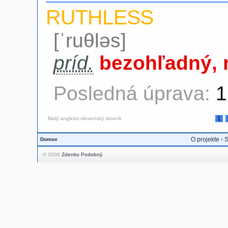
RUTHLESS
[ˈruθləs]
príd.
bezohľadný, 
Posledná úprava:
1
1
Malý anglicko-slovenský slovník
O projekte
•
S
Domov
© 2008
Zdenko Podobný