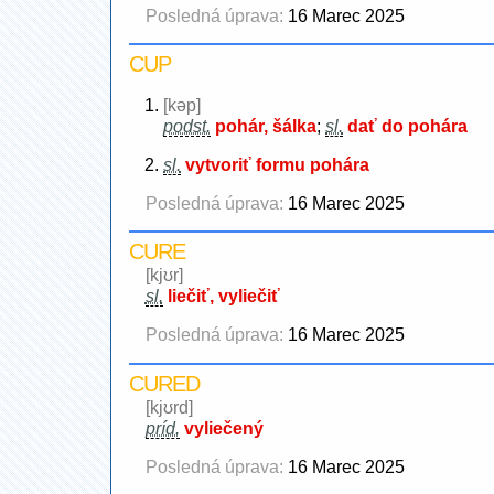
Posledná úprava:
16 Marec 2025
CUP
[kəp]
podst.
pohár, šálka
;
sl.
dať do pohára
sl.
vytvoriť formu pohára
Posledná úprava:
16 Marec 2025
CURE
[kjʊr]
sl.
liečiť, vyliečiť
Posledná úprava:
16 Marec 2025
CURED
[kjʊrd]
príd.
vyliečený
Posledná úprava:
16 Marec 2025