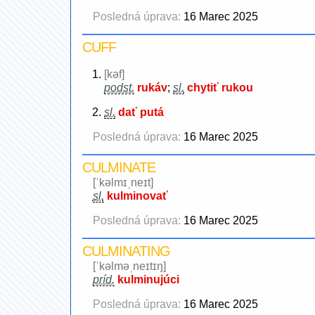
Posledná úprava:
16 Marec 2025
CUFF
[kəf]
podst.
rukáv
;
sl.
chytiť rukou
sl.
dať putá
Posledná úprava:
16 Marec 2025
CULMINATE
[ˈkəlmɪˌneɪt]
sl.
kulminovať
Posledná úprava:
16 Marec 2025
CULMINATING
[ˈkəlməˌneɪtɪŋ]
príd.
kulminujúci
Posledná úprava:
16 Marec 2025