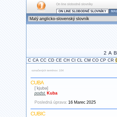
On line slobodné slovníky
ON LINE SLOBODNÉ SLOVNÍKY
MA
2
A
B
C
CA
CC
CD
CE
CH
CI
CL
CM
CO
CP
CR
označených termínov: 104
CUBA
[ˈkjubə]
podst.
Kuba
Posledná úprava:
16 Marec 2025
CUBIC