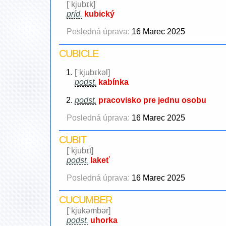
[ˈkjubɪk]
príd.
kubický
Posledná úprava:
16 Marec 2025
CUBICLE
[ˈkjubɪkəl]
podst.
kabínka
podst.
pracovisko pre jednu osobu
Posledná úprava:
16 Marec 2025
CUBIT
[ˈkjubɪt]
podst.
lakeť
Posledná úprava:
16 Marec 2025
CUCUMBER
[ˈkjukəmbər]
podst.
uhorka