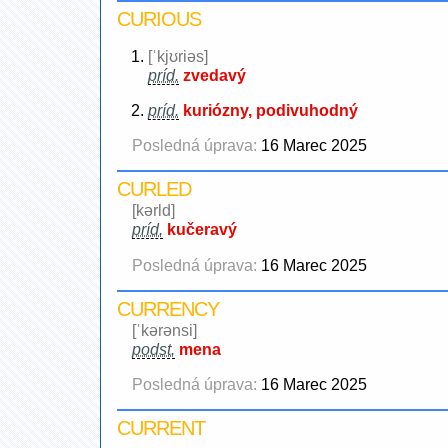
CURIOUS
[ˈkjʊriəs]
príd.
zvedavý
príd.
kuriózny, podivuhodný
Posledná úprava:
16 Marec 2025
CURLED
[kərld]
príd.
kučeravý
Posledná úprava:
16 Marec 2025
CURRENCY
[ˈkərənsi]
podst.
mena
Posledná úprava:
16 Marec 2025
CURRENT