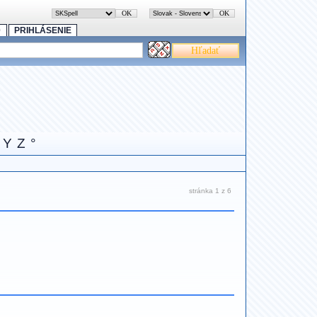
0
PRIHLÁSENIE
Y
Z
°
stránka 1 z 6