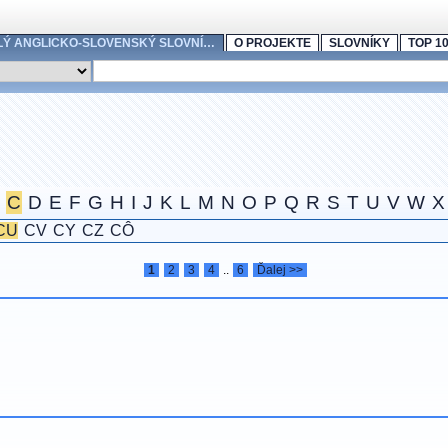
LÝ ANGLICKO-SLOVENSKÝ SLOVNÍ…
O PROJEKTE
SLOVNÍKY
TOP 1
C
D
E
F
G
H
I
J
K
L
M
N
O
P
Q
R
S
T
U
V
W
X
CU
CV
CY
CZ
CÔ
1
2
3
4
..
6
Ďalej >>