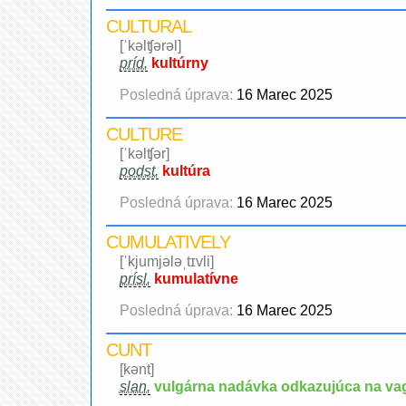
CULTURAL
[ˈkəlʧərəl]
príd.
kultúrny
Posledná úprava:
16 Marec 2025
CULTURE
[ˈkəlʧər]
podst.
kultúra
Posledná úprava:
16 Marec 2025
CUMULATIVELY
[ˈkjumjələˌtɪvli]
prísl.
kumulatívne
Posledná úprava:
16 Marec 2025
CUNT
[kənt]
slan.
vulgárna nadávka odkazujúca na va