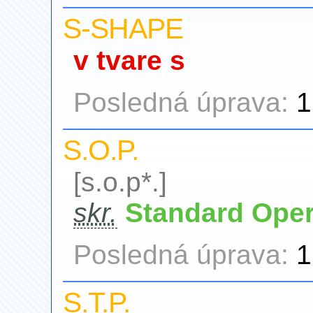
S-SHAPE
v tvare s
Posledná úprava:
1
S.O.P.
[s.o.p*.]
skr.
Standard Oper
Posledná úprava:
1
S.T.P.