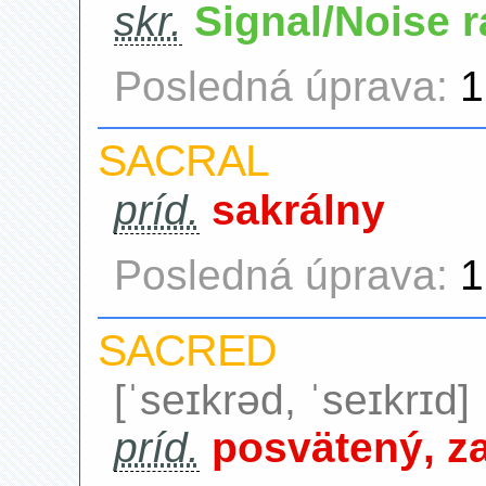
skr.
Signal/Noise r
Posledná úprava:
1
SACRAL
príd.
sakrálny
Posledná úprava:
1
SACRED
[ˈseɪkrəd, ˈseɪkrɪd]
príd.
posvätený, z