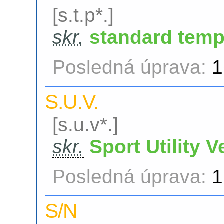
[s.t.p*.]
skr.
standard temp
Posledná úprava:
1
S.U.V.
[s.u.v*.]
skr.
Sport Utility V
Posledná úprava:
1
S/N