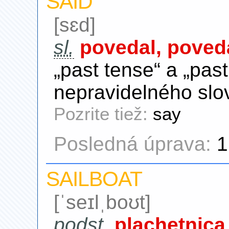
SAID
[sɛd]
sl.
povedal, poved
„past tense“ a „past
nepravidelného slo
Pozrite tiež:
say
Posledná úprava:
1
SAILBOAT
[ˈseɪlˌboʊt]
podst.
plachetnica