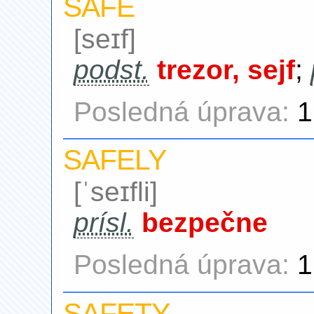
SAFE
[seɪf]
podst.
trezor, sejf
;
Posledná úprava:
1
SAFELY
[ˈseɪfli]
prísl.
bezpečne
Posledná úprava:
1
SAFETY