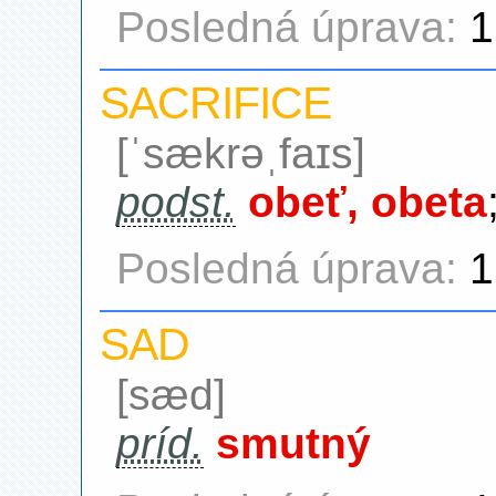
Posledná úprava:
1
SACRIFICE
[ˈsækrəˌfaɪs]
podst.
obeť, obeta
Posledná úprava:
1
SAD
[sæd]
príd.
smutný