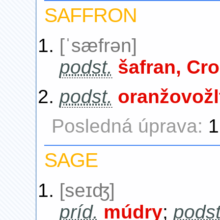
SAFFRON
[ˈsæfrən]
podst.
šafran, Cr
podst.
oranžovožl
Posledná úprava:
1
SAGE
[seɪʤ]
príd.
múdry
;
podst