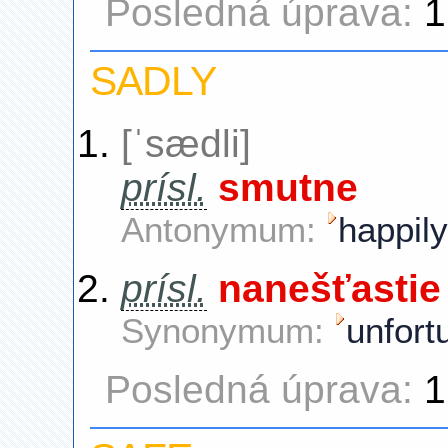
Posledná úprava:
1
SADLY
[ˈsædli]
prísl.
smutne
Antonymum:
happily
prísl.
nanešťastie
Synonymum:
unfort
Posledná úprava:
1