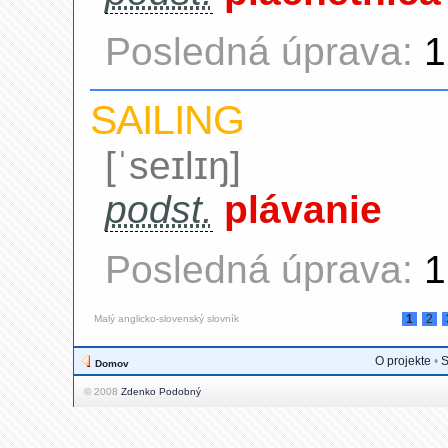
Posledná úprava:
1
SAILING
[ˈseɪlɪŋ]
podst.
plávanie
Posledná úprava:
1
1
2
Malý anglicko-slovenský slovník
O projekte
•
S
Domov
© 2008
Zdenko Podobný