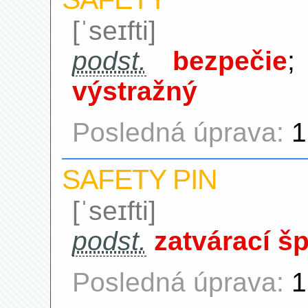
[ˈseɪfti]
podst.
bezpečie
výstražný
Posledná úprava:
1
SAFETY PIN
[ˈseɪfti]
podst.
zatvárací š
Posledná úprava:
1