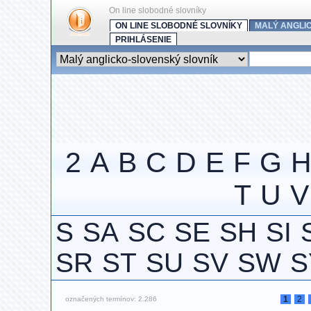
On line slobodné slovníky
ON LINE SLOBODNÉ SLOVNÍKY
MALÝ ANGLI
PRIHLÁSENIE
2
A
B
C
D
E
F
G
T
U
V
S
SA
SC
SE
SH
SI
SR
ST
SU
SV
SW
S
1
2
označených termínov: 2.286