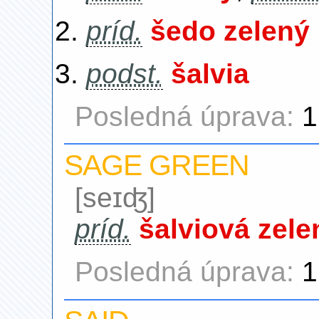
príd.
šedo zelený
podst.
šalvia
Posledná úprava:
1
SAGE GREEN
[seɪʤ]
príd.
šalviová zele
Posledná úprava:
1