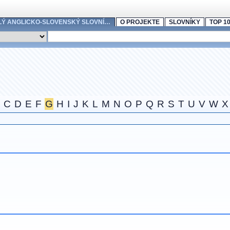
LÝ ANGLICKO-SLOVENSKÝ SLOVNÍ…
O PROJEKTE
SLOVNÍKY
TOP 1
C
D
E
F
G
H
I
J
K
L
M
N
O
P
Q
R
S
T
U
V
W
X