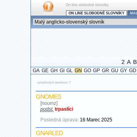
On line slobodné slovníky
ON LINE SLOBODNÉ SLOVNÍKY
MA
2
A
B
GA
GE
GH
GI
GL
GN
GO
GP
GR
GU
GY
GD
označených termínov: 7
GNOMES
[noʊmz]
podst.
trpaslíci
Posledná úprava:
16 Marec 2025
GNARLED