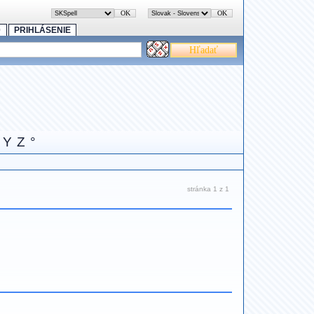
0
PRIHLÁSENIE
Y
Z
°
stránka 1 z 1