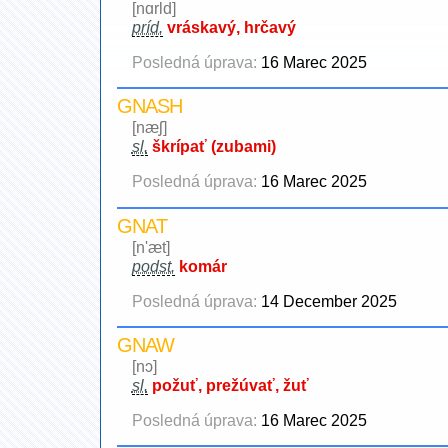
[nɑrld]
príd.
vráskavý, hrčavý
Posledná úprava:
16 Marec 2025
GNASH
[næʃ]
sl.
škrípať (zubami)
Posledná úprava:
16 Marec 2025
GNAT
[n'æt]
podst.
komár
Posledná úprava:
14 December 2025
GNAW
[nɔ]
sl.
požuť, prežúvať, žuť
Posledná úprava:
16 Marec 2025