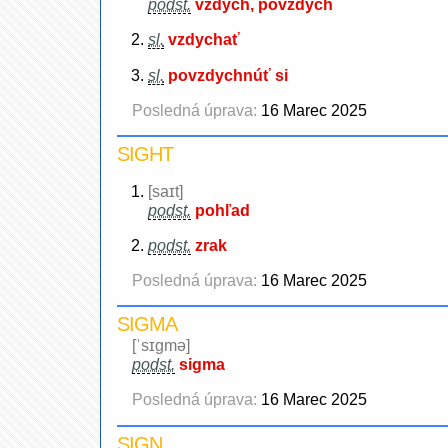
podst.
vzdych, povzdych
sl.
vzdychať
sl.
povzdychnúť si
Posledná úprava:
16 Marec 2025
SIGHT
[saɪt]
podst.
pohľad
podst.
zrak
Posledná úprava:
16 Marec 2025
SIGMA
[ˈsɪgmə]
podst.
sigma
Posledná úprava:
16 Marec 2025
SIGN