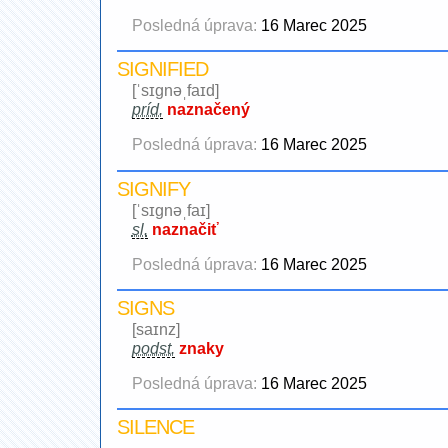
Posledná úprava:
16 Marec 2025
SIGNIFIED
[ˈsɪgnəˌfaɪd]
príd.
naznačený
Posledná úprava:
16 Marec 2025
SIGNIFY
[ˈsɪgnəˌfaɪ]
sl.
naznačiť
Posledná úprava:
16 Marec 2025
SIGNS
[saɪnz]
podst.
znaky
Posledná úprava:
16 Marec 2025
SILENCE