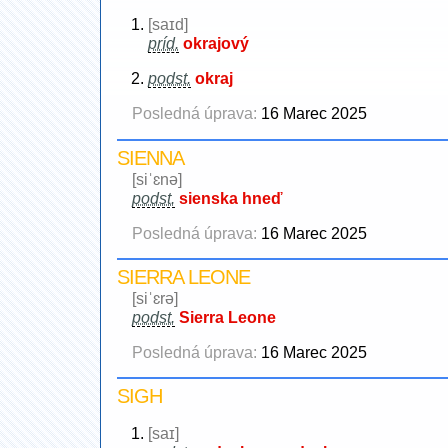
[saɪd]
príd.
okrajový
podst.
okraj
Posledná úprava:
16 Marec 2025
SIENNA
[siˈɛnə]
podst.
sienska hneď
Posledná úprava:
16 Marec 2025
SIERRA LEONE
[siˈɛrə]
podst.
Sierra Leone
Posledná úprava:
16 Marec 2025
SIGH
[saɪ]