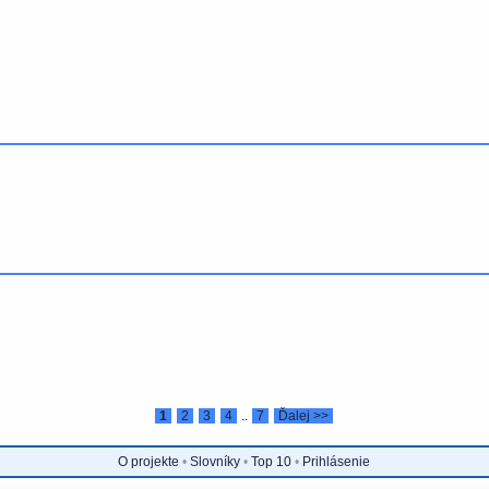
1
2
3
4
..
7
Ďalej >>
O projekte
•
Slovníky
•
Top 10
•
Prihlásenie