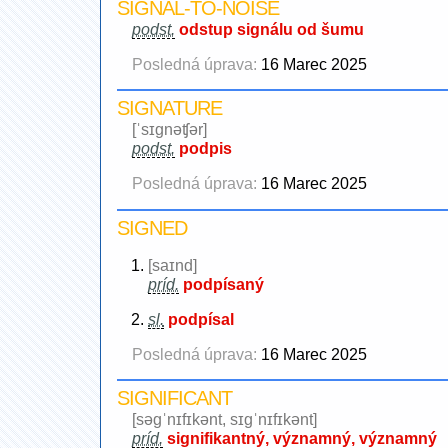
SIGNAL-TO-NOISE
podst.
odstup signálu od šumu
Posledná úprava:
16 Marec 2025
SIGNATURE
[ˈsɪgnəʧər]
podst.
podpis
Posledná úprava:
16 Marec 2025
SIGNED
[saɪnd]
príd.
podpísaný
sl.
podpísal
Posledná úprava:
16 Marec 2025
SIGNIFICANT
[səgˈnɪfɪkənt, sɪgˈnɪfɪkənt]
príd.
signifikantný, významný, významný