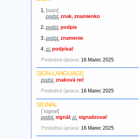
[saɪn]
podst.
znak, znamienko
podst.
podpis
podst.
znamenie
sl.
podpísať
Posledná úprava:
16 Marec 2025
SIGN-LANGUAGE
podst.
znaková reč
Posledná úprava:
16 Marec 2025
SIGNAL
[ˈsɪgnəl]
podst.
signál
;
sl.
signalizovať
Posledná úprava:
16 Marec 2025