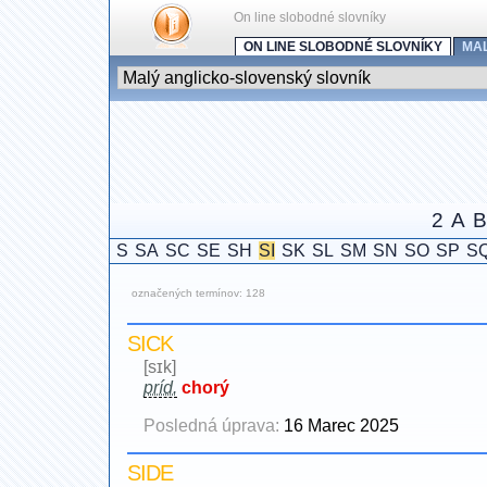
On line slobodné slovníky
ON LINE SLOBODNÉ SLOVNÍKY
MA
2
A
B
S
SA
SC
SE
SH
SI
SK
SL
SM
SN
SO
SP
S
označených termínov: 128
SICK
[sɪk]
príd.
chorý
Posledná úprava:
16 Marec 2025
SIDE