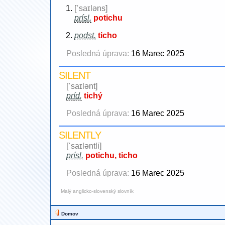
[ˈsaɪləns]
prísl.
potichu
podst.
ticho
Posledná úprava:
16 Marec 2025
SILENT
[ˈsaɪlənt]
príd.
tichý
Posledná úprava:
16 Marec 2025
SILENTLY
[ˈsaɪləntli]
prísl.
potichu, ticho
Posledná úprava:
16 Marec 2025
Malý anglicko-slovenský slovník
Domov