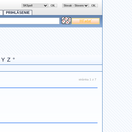
0
PRIHLÁSENIE
Y
Z
°
stránka 1 z 7