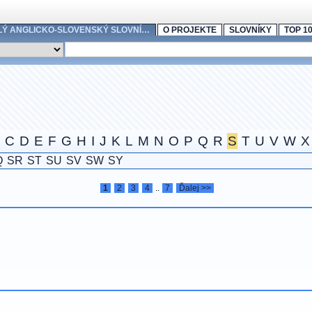
LÝ ANGLICKO-SLOVENSKÝ SLOVNÍ…
O PROJEKTE
SLOVNÍKY
TOP 1
C
D
E
F
G
H
I
J
K
L
M
N
O
P
Q
R
S
T
U
V
W
X
Q
SR
ST
SU
SV
SW
SY
1
2
3
4
..
7
Ďalej >>