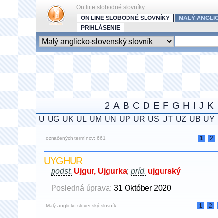
On line slobodné slovníky
ON LINE SLOBODNÉ SLOVNÍKY
MALÝ ANGLI
PRIHLÁSENIE
2
A
B
C
D
E
F
G
H
I
J
K
U
UG
UK
UL
UM
UN
UP
UR
US
UT
UZ
UB
UY
1
2
označených termínov: 661
UYGHUR
podst.
Ujgur, Ujgurka
;
príd.
ujgurský
Posledná úprava:
31 Október 2020
1
2
Malý anglicko-slovenský slovník