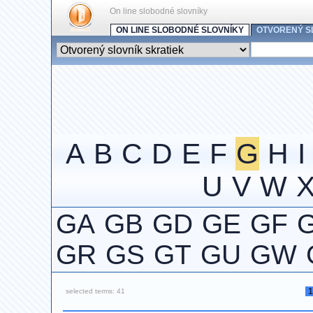
On line slobodné slovníky
ON LINE SLOBODNÉ SLOVNÍKY
OTVORENÝ S
A
B
C
D
E
F
G
H
I
U
V
W
GA
GB
GD
GE
GF
GR
GS
GT
GU
GW
1
selected terms: 41