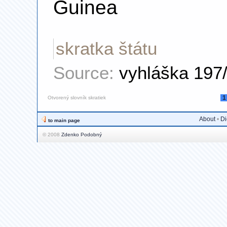
Guinea
skratka štátu
Source:
vyhláška 197
1
Otvorený slovník skratiek
About
•
Di
to main page
© 2008
Zdenko Podobný