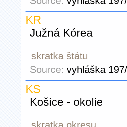
Source:
vyhláška 197
KR
Južná Kórea
skratka štátu
Source:
vyhláška 197
KS
Košice - okolie
skratka okresu