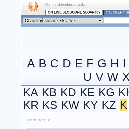
On line slobodné slovníky
ON LINE SLOBODNÉ SLOVNÍKY
OTVORENÝ S
A
B
C
D
E
F
G
H
I
U
V
W
KA
KB
KD
KE
KG
K
KR
KS
KW
KY
KZ
K
selected terms: 29