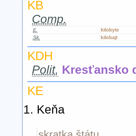
KB
Comp.
kilobyte
E.
Sk.
kilobajt
KDH
Polit.
Kresťansko 
KE
Keňa
skratka štátu