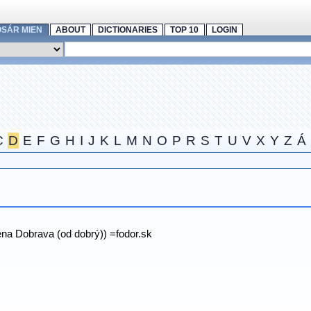
OSÁR MIEN
ABOUT
DICTIONARIES
TOP 10
LOGIN
C
D
E
F
G
H
I
J
K
L
M
N
O
P
R
S
T
U
V
X
Y
Z
Á
na Dobrava (od dobrý)) =fodor.sk