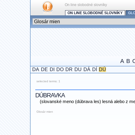
On line slobodné slovníky
ON LINE SLOBODNÉ SLOVNÍKY
GL
A
B
DA
DE
DI
DO
DR
DU
DÁ
DÍ
DÚ
selected terms: 1
DÚBRAVKA
(slovanské meno (dúbrava les) lesná alebo z me
Glosár mien