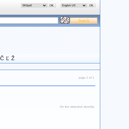
Č
Ľ
Ž
page 1 of 1
On line slobodné slovníky