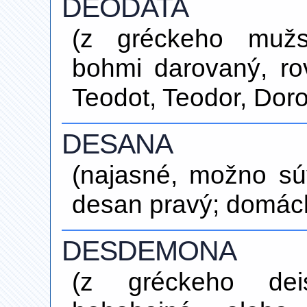
DEODATA
(z gréckeho muž
bohmi darovaný, r
Teodot, Teodor, Doro
DESANA
(najasné, možno sú
desan pravý; domáck
DESDEMONA
(z gréckeho deis