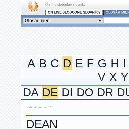
On line slobodné slovníky
ON LINE SLOBODNÉ SLOVNÍKY
GLOSÁR MIE
A
B
C
D
E
F
G
H
I
V
X
Y
DA
DE
DI
DO
DR
D
selected terms: 16
DEAN