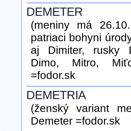
DEMETER
(meniny má 26.10.
patriaci bohyni úrod
aj Dimiter, rusky
Dimo, Mitro, Miť
=fodor.sk
DEMETRIA
(ženský variant m
Demeter =fodor.sk