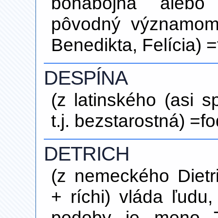
bohabojná alebo 
pôvodný významom
Benedikta, Felícia) =
DESPÍNA
(z latinského (asi sp
t.j. bezstarostná) =f
DETRICH
(z nemeckého Dietr
+ ríchi) vláda ľudu
podoby je meno Te