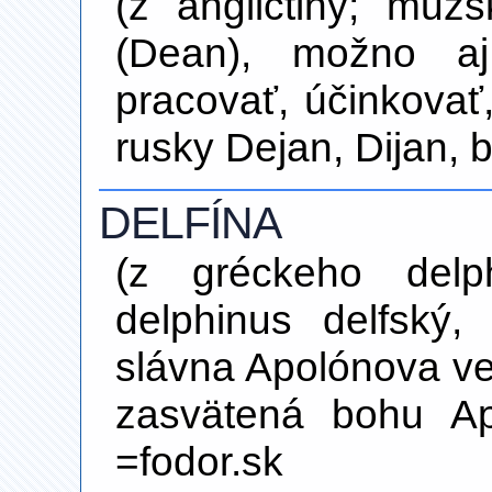
(z angličtiny; mu
(Dean), možno aj
pracovať, účinkovať
rusky Dejan, Dijan, 
DELFÍNA
(z gréckeho delph
delphinus delfský,
slávna Apolónova veš
zasvätená bohu Ap
=fodor.sk