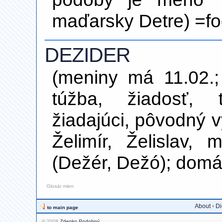
maďarsky Detre) =fo
DEZIDER
(meniny má 11.02.;
túžba, žiadosť, 
žiadajúci, pôvodný
Želimír, Želislav,
(Dežér, Dežó); dom
Glosár mien
About
•
Di
to main page
© 2008
Zdenko Podobný