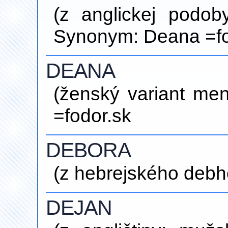
(z anglickej podo
Synonym: Deana =fo
DEANA
(ženský variant me
=fodor.sk
DEBORA
(z hebrejského debhó
DEJAN