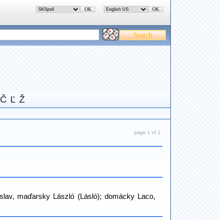
Č
Ľ
Ž
page 1 of 1
slav, maďarsky László (Lásló); domácky Laco,