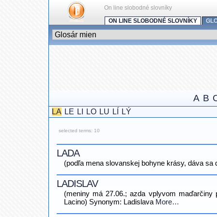
On line slobodné slovníky
ON LINE SLOBODNÉ SLOVNÍKY
GL
A
B
LA
LE
LI
LO
LU
LÍ
LÝ
selected terms: 10
LADA
(podľa mena slovanskej bohyne krásy, dáva sa 
LADISLAV
(meniny má 27.06.; azda vplyvom maďarčiny p
Lacino) Synonym: Ladislava
More…