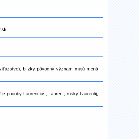
r.sk
. víťazstvo), blízky pôvodný význam majú mená
šie podoby Laurencius, Laurent, rusky Laurentij,