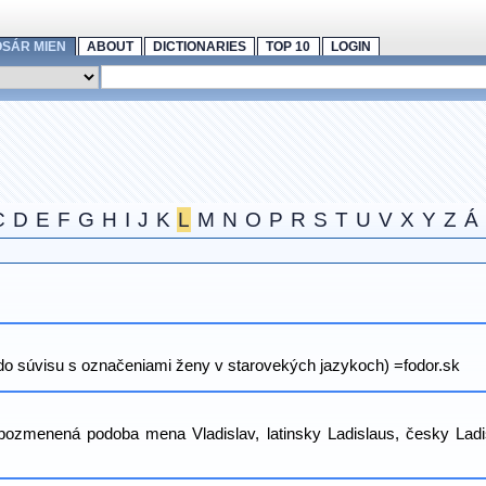
OSÁR MIEN
ABOUT
DICTIONARIES
TOP 10
LOGIN
C
D
E
F
G
H
I
J
K
L
M
N
O
P
R
S
T
U
V
X
Y
Z
Á
do súvisu s označeniami ženy v starovekých jazykoch) =fodor.sk
ozmenená podoba mena Vladislav, latinsky Ladislaus, česky Ladi