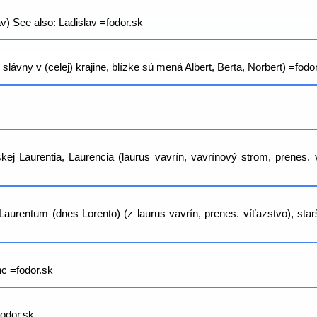
v) See also: Ladislav =fodor.sk
ávny v (celej) krajine, blízke sú mená Albert, Berta, Norbert) =fodo
kej Laurentia, Laurencia (laurus vavrín, vavrínový strom, prenes
aurentum (dnes Lorento) (z laurus vavrín, prenes. víťazstvo), star
c =fodor.sk
odor.sk