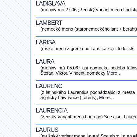
LADISLAVA
(meniny má 27.06.; ženský variant mena Ladisla
LAMBERT
(nemecké meno (staronemeckého lant + beraht) sl
LARISA
(ruské meno z gréckeho Laris čajka) =fodor.sk
LAURA
(meniny má 05.06.; asi domácka podoba latins
Štefan, Viktor, Vincent; domácky
More…
LAURENC
(z latinského Laurentius pochádzajúci z mesta L
anglicky Lawrwnce (Lórens),
More…
LAURENCIA
(ženský variant mena Laurenc) See also: Lauren
LAURUS
(mužský variant mena Laura) See also: Laura =f