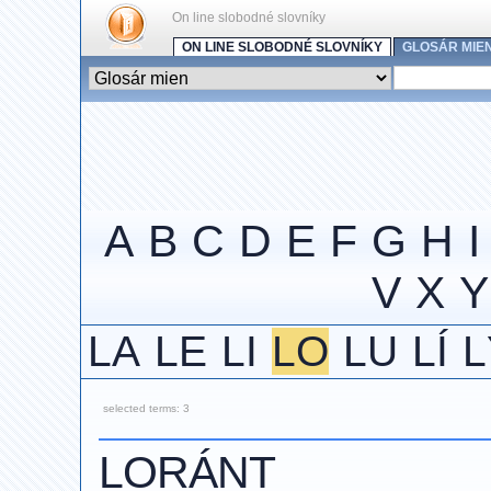
On line slobodné slovníky
ON LINE SLOBODNÉ SLOVNÍKY
GLOSÁR MIE
A
B
C
D
E
F
G
H
I
V
X
Y
LA
LE
LI
LO
LU
LÍ
L
selected terms: 3
LORÁNT