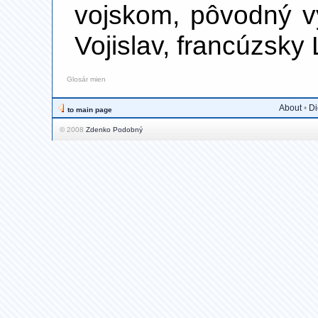
vojskom, pôvodný 
Vojislav, francúzsky 
Glosár mien
About
•
Di
to main page
© 2008
Zdenko Podobný