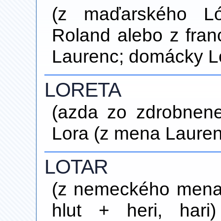
(z maďarského Ló
Roland alebo z fran
Laurenc; domácky Lo
LORETA
(azda zo zdrobnene
Lora (z mena Laurenc
LOTAR
(z nemeckého mena
hlut + heri, hari