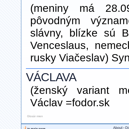
(meniny má 28.0
pôvodným významo
slávny, blízke sú Bo
Venceslaus, nemec
rusky Viačeslav) S
VÁCLAVA
(ženský variant 
Václav =fodor.sk
Glosár mien
About
•
Di
to main page