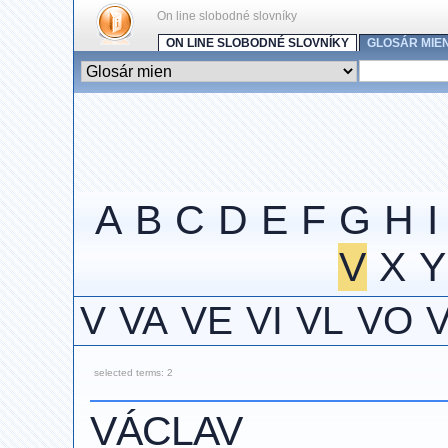
On line slobodné slovníky
ON LINE SLOBODNÉ SLOVNÍKY
GLOSÁR MIE
A
B
C
D
E
F
G
H
I
V
X
Y
V
VA
VE
VI
VL
VO
selected terms: 2
VÁCLAV