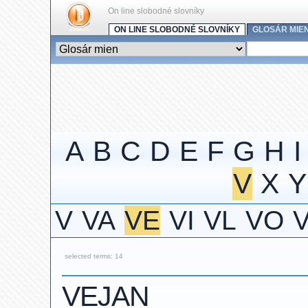
On line slobodné slovníky
ON LINE SLOBODNÉ SLOVNÍKY
GLOSÁR MIE
A
B
C
D
E
F
G
H
I
V
X
Y
V
VA
VE
VI
VL
VO
selected terms: 14
VEJAN