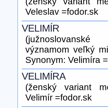
(ženský variant m
Veleslav =fodor.sk
VELIMÍR
(južnoslovans
významom veľký mie
Synonym: Velimíra =
VELIMÍRA
(ženský variant m
Velimír =fodor.sk