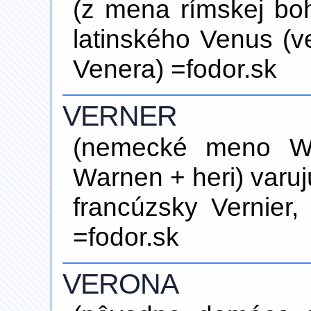
(z mena rímskej bohy
latinského Venus (ve
Venera) =fodor.sk
VERNER
(nemecké meno We
Warnen + heri) varuj
francúzsky Vernier, 
=fodor.sk
VERONA