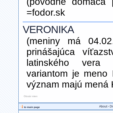
(pôvodne domáca 
=fodor.sk
VERONIKA
(meniny má 04.02
prinášajúca víťazs
latinského vera 
variantom je meno 
význam majú mená 
Glosár mien
About
•
Di
to main page