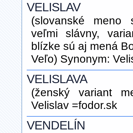
VELISLAV
(slovanské meno
veľmi slávny, vari
blízke sú aj mená B
Veľo) Synonym: Veli
VELISLAVA
(ženský variant m
Velislav =fodor.sk
VENDELÍN