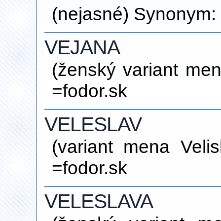
(nejasné) Synonym: 
VEJANA
(ženský variant men
=fodor.sk
VELESLAV
(variant mena Veli
=fodor.sk
VELESLAVA