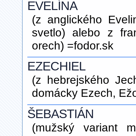
EVELÍNA
(z anglického Evelin
svetlo) alebo z fr
orech) =fodor.sk
EZECHIEL
(z hebrejského Jech
domácky Ezech, Ežo
ŠEBASTIÁN
(mužský variant 