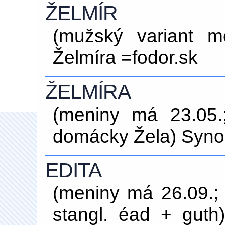
ŽELMÍR
(mužský variant m
Želmíra =fodor.sk
ŽELMÍRA
(meniny má 23.05.;
domácky Žela) Synon
EDITA
(meniny má 26.09.; 
stangl. éad + guth)