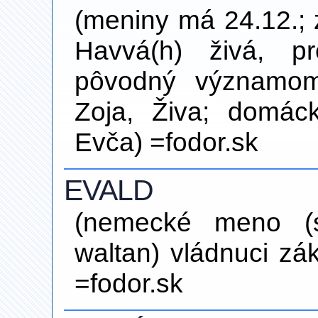
(meniny má 24.12.; 
Havvá(h) živá, p
pôvodný významom
Zoja, Živa; domác
Evča) =fodor.sk
EVALD
(nemecké meno (
waltan) vládnuci z
=fodor.sk