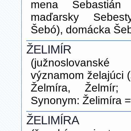
mena Sebastián (
maďarsky Sebest
Šebó), domácka Šeb
ŽELIMÍR
(južnoslovans
významom želajúci (s
Želmíra, Želmír;
Synonym: Želimíra =
ŽELIMÍRA