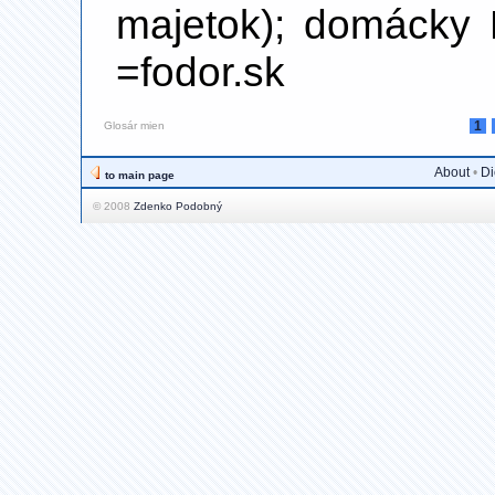
majetok); domácky 
=fodor.sk
1
Glosár mien
About
•
Di
to main page
© 2008
Zdenko Podobný