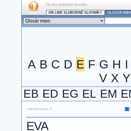
On line slobodné slovníky
ON LINE SLOBODNÉ SLOVNÍKY
GLOSÁR MIE
A
B
C
D
E
F
G
H
I
V
X
Y
EB
ED
EG
EL
EM
E
1
selected terms: 72
EVA