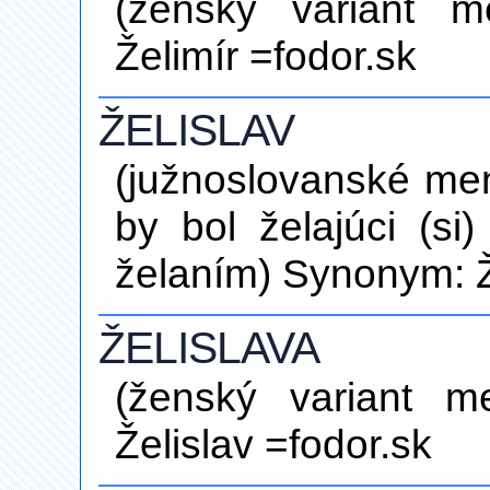
(ženský variant m
Želimír =fodor.sk
ŽELISLAV
(južnoslovanské me
by bol želajúci (si
želaním) Synonym: Ž
ŽELISLAVA
(ženský variant m
Želislav =fodor.sk