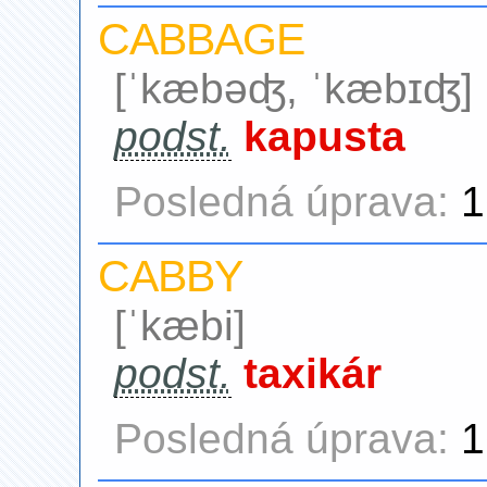
CABBAGE
[ˈkæbəʤ, ˈkæbɪʤ]
podst.
kapusta
Posledná úprava:
1
CABBY
[ˈkæbi]
podst.
taxikár
Posledná úprava:
1