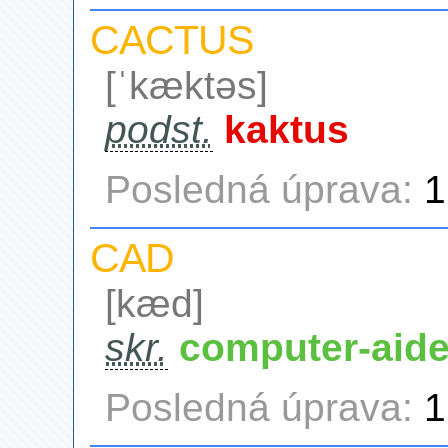
CACTUS
[ˈkæktəs]
podst.
kaktus
Posledná úprava:
1
CAD
[kæd]
skr.
computer-aide
Posledná úprava:
1