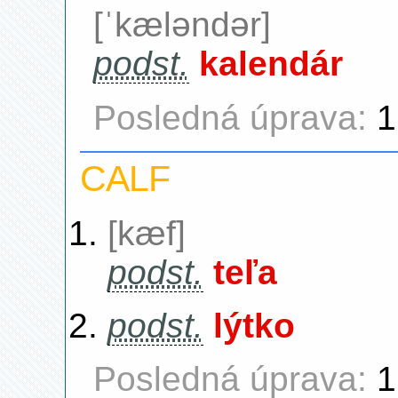
[ˈkæləndər]
podst.
kalendár
Posledná úprava:
1
CALF
[kæf]
podst.
teľa
podst.
lýtko
Posledná úprava:
1