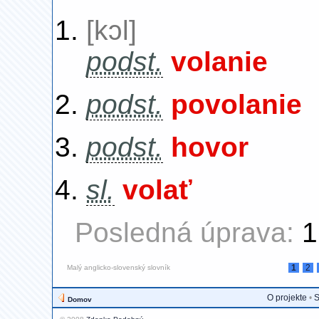
[kɔl]
podst.
volanie
podst.
povolanie
podst.
hovor
sl.
volať
Posledná úprava:
1
1
2
Malý anglicko-slovenský slovník
O projekte
•
S
Domov