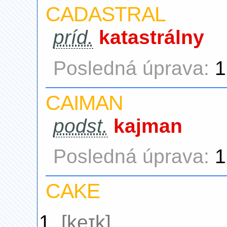
CADASTRAL
príd.
katastrálny
Posledná úprava:
1
CAIMAN
podst.
kajman
Posledná úprava:
1
CAKE
[keɪk]