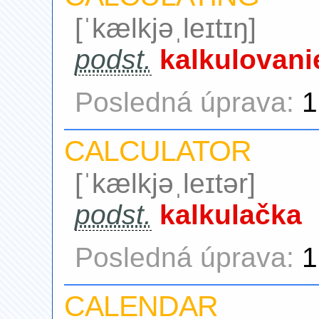
[ˈkælkjəˌleɪtɪŋ]
podst.
kalkulovani
Posledná úprava:
1
CALCULATOR
[ˈkælkjəˌleɪtər]
podst.
kalkulačka
Posledná úprava:
1
CALENDAR