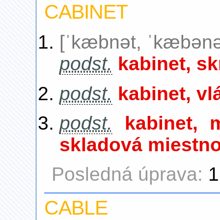
CABINET
[ˈkæbnət, ˈkæbənə
podst.
kabinet, sk
podst.
kabinet, vl
podst.
kabinet, 
skladová miestn
Posledná úprava:
1
CABLE