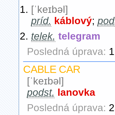
[ˈkeɪbəl]
príd.
káblový
;
pod
telek.
telegram
Posledná úprava:
1
CABLE CAR
[ˈkeɪbəl]
podst.
lanovka
Posledná úprava:
2