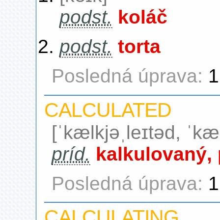
podst.
koláč
podst.
torta
Posledná úprava:
1
CALCULATED
[ˈkælkjəˌleɪtəd, ˈkæl
príd.
kalkulovaný,
Posledná úprava:
1
CALCULATING