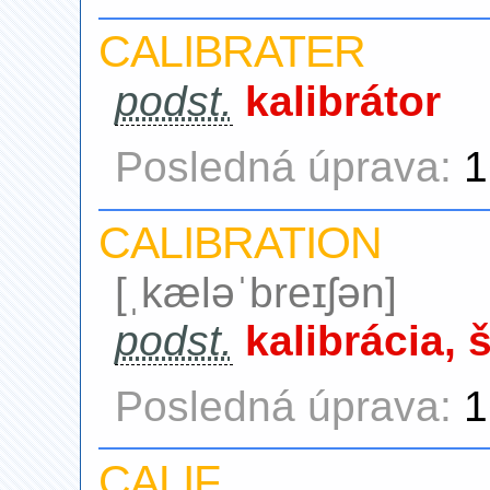
CALIBRATER
podst.
kalibrátor
Posledná úprava:
1
CALIBRATION
[ˌkæləˈbreɪʃən]
podst.
kalibrácia, 
Posledná úprava:
1
CALIF