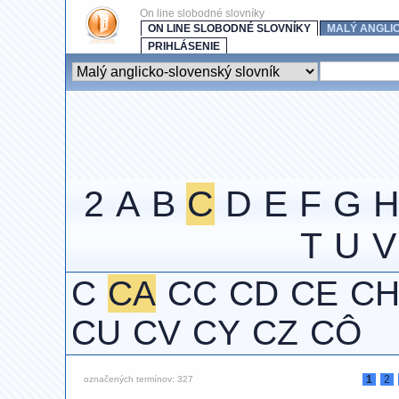
On line slobodné slovníky
ON LINE SLOBODNÉ SLOVNÍKY
MALÝ ANGLI
PRIHLÁSENIE
2
A
B
C
D
E
F
G
T
U
V
C
CA
CC
CD
CE
C
CU
CV
CY
CZ
CÔ
1
2
označených termínov: 327