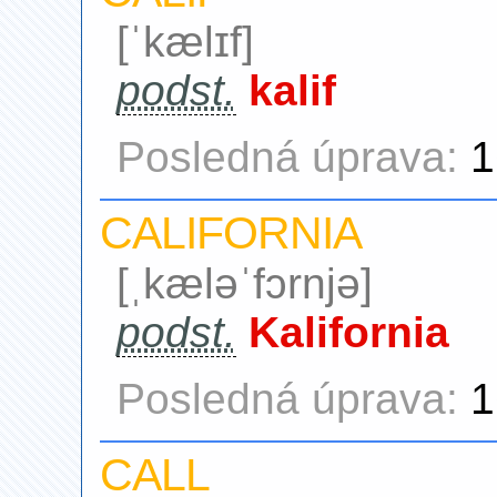
[ˈkælɪf]
podst.
kalif
Posledná úprava:
1
CALIFORNIA
[ˌkæləˈfɔrnjə]
podst.
Kalifornia
Posledná úprava:
1
CALL