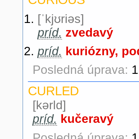
[ˈkjʊriəs]
príd.
zvedavý
príd.
kuriózny, p
Posledná úprava:
1
CURLED
[kərld]
príd.
kučeravý
Posledná úprava:
1