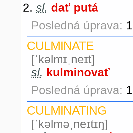
sl.
dať putá
Posledná úprava:
1
CULMINATE
[ˈkəlmɪˌneɪt]
sl.
kulminovať
Posledná úprava:
1
CULMINATING
[ˈkəlməˌneɪtɪŋ]