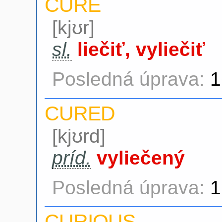
CURE
[kjʊr]
sl.
liečiť, vyliečiť
Posledná úprava:
1
CURED
[kjʊrd]
príd.
vyliečený
Posledná úprava:
1
CURIOUS