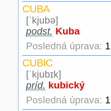
CUBA
[ˈkjubə]
podst.
Kuba
Posledná úprava:
1
CUBIC
[ˈkjubɪk]
príd.
kubický
Posledná úprava:
1