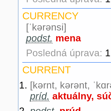
CURRENCY
[ˈkərənsi]
podst.
mena
Posledná úprava:
1
CURRENT
[kərnt, kərənt, ˈkɑr
príd.
aktuálny, s
podst.
prúd