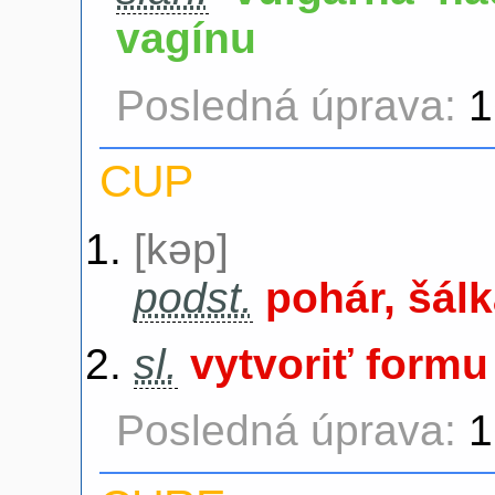
vagínu
Posledná úprava:
1
CUP
[kəp]
podst.
pohár, šál
sl.
vytvoriť formu
Posledná úprava:
1