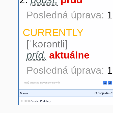
Posledná úprava:
1
CURRENTLY
[ˈkərəntli]
príd.
aktuálne
Posledná úprava:
1
1
2
Malý anglicko-slovenský slovník
O projekte
•
S
Domov
© 2008
Zdenko Podobný