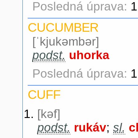
Posledná úprava:
1
CUCUMBER
[ˈkjukəmbər]
podst.
uhorka
Posledná úprava:
1
CUFF
[kəf]
podst.
rukáv
;
sl.
c