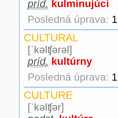
príd.
kulminujúci
Posledná úprava:
1
CULTURAL
[ˈkəlʧərəl]
príd.
kultúrny
Posledná úprava:
1
CULTURE
[ˈkəlʧər]