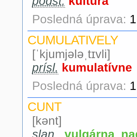
podst.
kultúra
Posledná úprava:
1
CUMULATIVELY
[ˈkjumjələˌtɪvli]
prísl.
kumulatívne
Posledná úprava:
1
CUNT
[kənt]
slan.
vulgárna n