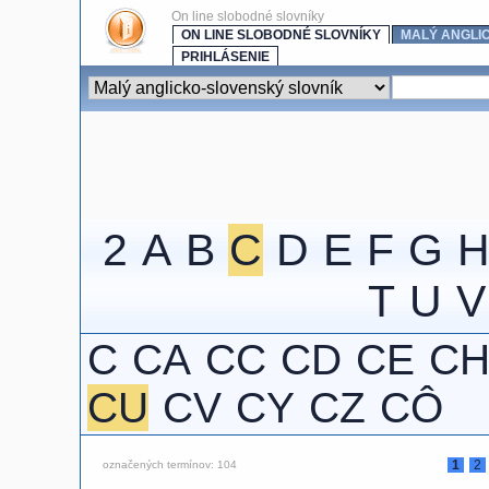
On line slobodné slovníky
ON LINE SLOBODNÉ SLOVNÍKY
MALÝ ANGLI
PRIHLÁSENIE
2
A
B
C
D
E
F
G
T
U
V
C
CA
CC
CD
CE
C
CU
CV
CY
CZ
CÔ
1
2
označených termínov: 104