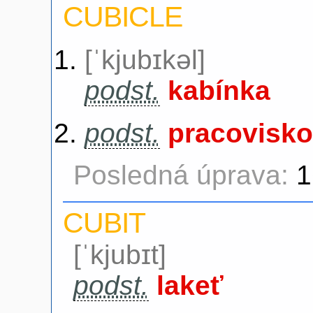
CUBICLE
[ˈkjubɪkəl]
podst.
kabínka
podst.
pracovisko
Posledná úprava:
1
CUBIT
[ˈkjubɪt]
podst.
lakeť