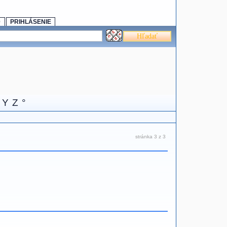
0
PRIHLÁSENIE
Y
Z
°
stránka 3 z 3