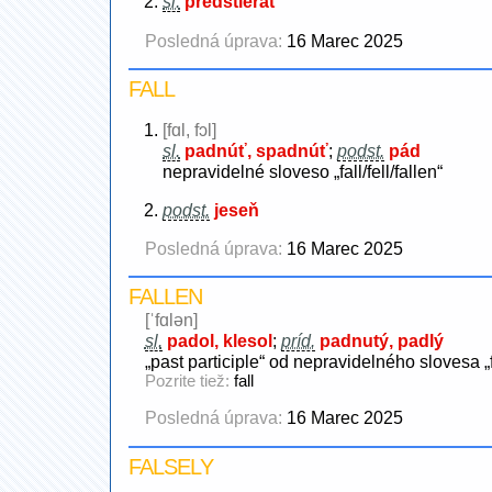
sl.
predstierať
Posledná úprava:
16 Marec 2025
FALL
[fɑl, fɔl]
sl.
padnúť, spadnúť
;
podst.
pád
nepravidelné sloveso „fall/fell/fallen“
podst.
jeseň
Posledná úprava:
16 Marec 2025
FALLEN
[ˈfɑlən]
sl.
padol, klesol
;
príd.
padnutý, padlý
„past participle“ od nepravidelného slovesa „f
Pozrite tiež:
fall
Posledná úprava:
16 Marec 2025
FALSELY