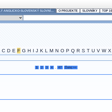
LÝ ANGLICKO-SLOVENSKÝ SLOVNÍ…
O PROJEKTE
SLOVNÍKY
TOP 1
C
D
E
F
G
H
I
J
K
L
M
N
O
P
Q
R
S
T
U
V
W
X
1
2
3
4
..
47
Ďalej >>