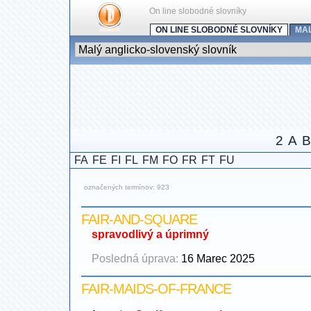
On line slobodné slovníky
ON LINE SLOBODNÉ SLOVNÍKY
MA
2
A
B
FA
FE
FI
FL
FM
FO
FR
FT
FU
označených termínov: 923
FAIR-AND-SQUARE
spravodlivý a úprimný
Posledná úprava:
16 Marec 2025
FAIR-MAIDS-OF-FRANCE