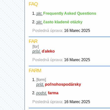
FAQ
skr.
Frequently Asked Questions
skr.
často kladené otázky
Posledná úprava:
16 Marec 2025
FAR
[fɑr]
prísl.
ďaleko
Posledná úprava:
16 Marec 2025
FARM
[fɑrm]
príd.
poľnohospodársky
podst.
farma
Posledná úprava:
16 Marec 2025