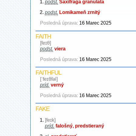
podst.
Saxifraga granulata
podst.
Lomikameň zrnitý
Posledná úprava:
16 Marec 2025
FAITH
[feɪθ]
podst.
viera
Posledná úprava:
16 Marec 2025
FAITHFUL
[ˈfeɪθfəl]
príd.
verný
Posledná úprava:
16 Marec 2025
FAKE
[feɪk]
príd.
falošný, predstieraný