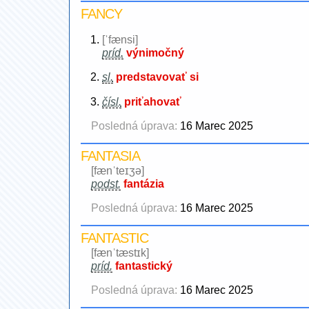
FANCY
[ˈfænsi]
príd.
výnimočný
sl.
predstavovať si
čísl.
priťahovať
Posledná úprava:
16 Marec 2025
FANTASIA
[fænˈteɪʒə]
podst.
fantázia
Posledná úprava:
16 Marec 2025
FANTASTIC
[fænˈtæstɪk]
príd.
fantastický
Posledná úprava:
16 Marec 2025