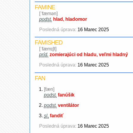
FAMINE
[ˈfæmən]
podst.
hlad, hladomor
Posledná úprava:
16 Marec 2025
FAMISHED
[ˈfæmɪʃt]
príd.
zomierajúci od hladu, veľmi hladný
Posledná úprava:
16 Marec 2025
FAN
[fæn]
podst.
fanúšik
podst.
ventilátor
sl.
fandiť
Posledná úprava:
16 Marec 2025