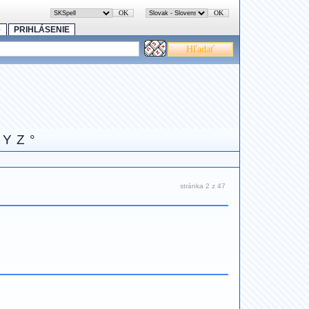
0
PRIHLÁSENIE
Y
Z
°
stránka 2 z 47