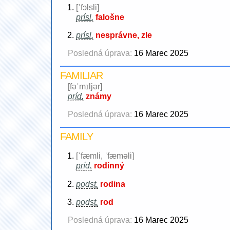
[ˈfɔlsli]
prísl.
falošne
prísl.
nesprávne, zle
Posledná úprava:
16 Marec 2025
FAMILIAR
[fəˈmɪljər]
príd.
známy
Posledná úprava:
16 Marec 2025
FAMILY
[ˈfæmli, ˈfæməli]
príd.
rodinný
podst.
rodina
podst.
rod
Posledná úprava:
16 Marec 2025