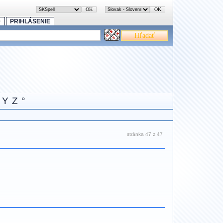
0
PRIHLÁSENIE
Y
Z
°
stránka 47 z 47