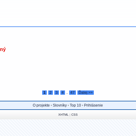
aný
1
2
3
4
..
47
Ďalej >>
O projekte
•
Slovníky
•
Top 10
•
Prihlásenie
XHTML
|
CSS