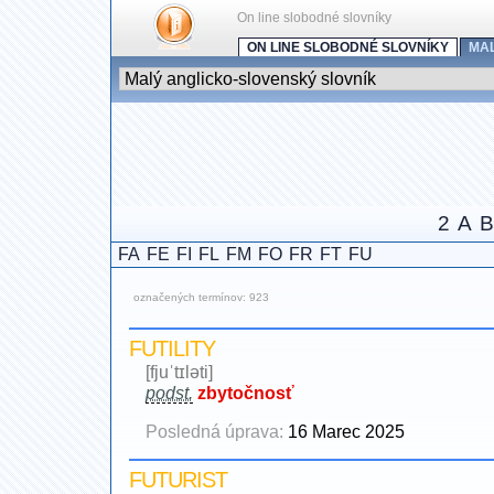
On line slobodné slovníky
ON LINE SLOBODNÉ SLOVNÍKY
MA
2
A
B
FA
FE
FI
FL
FM
FO
FR
FT
FU
označených termínov: 923
FUTILITY
[fjuˈtɪləti]
podst.
zbytočnosť
Posledná úprava:
16 Marec 2025
FUTURIST