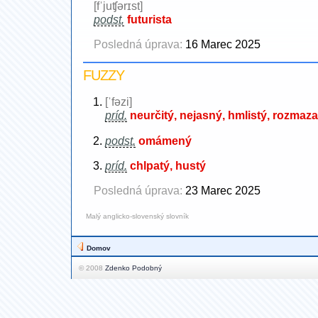
[fˈjuʧərɪst]
podst.
futurista
Posledná úprava:
16 Marec 2025
FUZZY
[ˈfəzi]
príd.
neurčitý, nejasný, hmlistý, rozmaz
podst.
omámený
príd.
chlpatý, hustý
Posledná úprava:
23 Marec 2025
Malý anglicko-slovenský slovník
Domov
© 2008
Zdenko Podobný