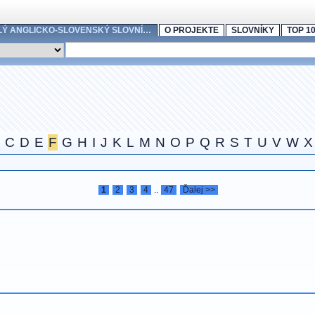
LÝ ANGLICKO-SLOVENSKÝ SLOVNÍ…
O PROJEKTE
SLOVNÍKY
TOP 1
C
D
E
F
G
H
I
J
K
L
M
N
O
P
Q
R
S
T
U
V
W
X
1
2
3
4
..
47
Ďalej >>