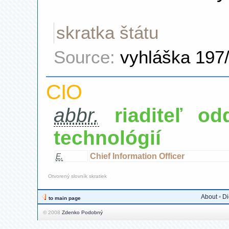
skratka štátu
Source:
vyhláška 197
CIO
abbr.
riaditeľ o
technológií
Chief Information Officer
E.
Otvorený slovník skratiek
About
•
Di
to main page
© 2008
Zdenko Podobný