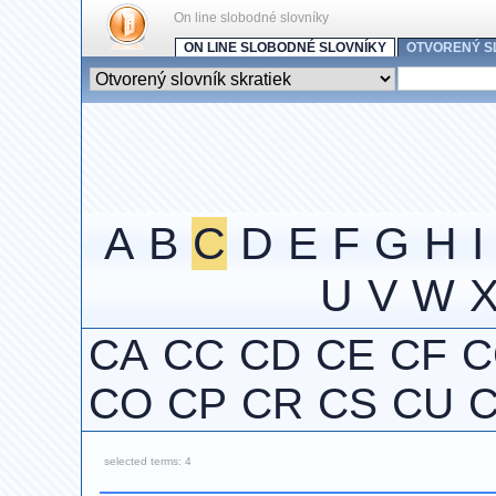
On line slobodné slovníky
ON LINE SLOBODNÉ SLOVNÍKY
OTVORENÝ S
A
B
C
D
E
F
G
H
I
U
V
W
CA
CC
CD
CE
CF
C
CO
CP
CR
CS
CU
selected terms: 4