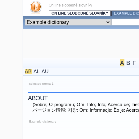
On line slobodné slovníky
ON LINE SLOBODNÉ SLOVNÍKY
EXAMPLE DI
A
B
F
AB
AL
AU
selected terms: 1
ABOUT
(Sobre; O programu; Om; Info; Info; Acerca de; Tietoja; À propos de; Π
バージョン情報; 저장; Om; Informacje; Èo je; Acerca
Example dictionary