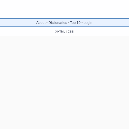
About
•
Dictionaries
•
Top 10
•
Login
XHTML
|
CSS