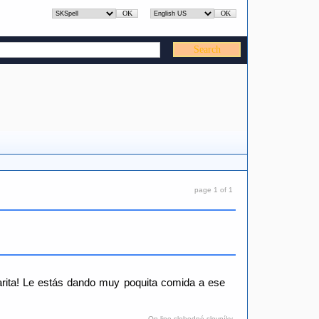
page 1 of 1
rgarita! Le estás dando muy poquita comida a ese
On line slobodné slovníky