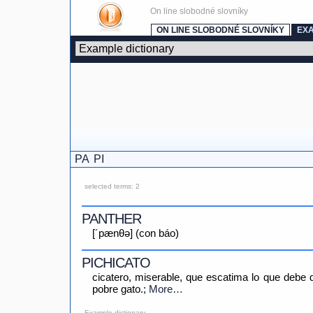
On line slobodné slovníky
ON LINE SLOBODNÉ SLOVNÍKY
EX
PA
PI
selected terms: 2
PANTHER
[´pænθə] (con báo)
PICHICATO
cicatero, miserable, que escatima lo que debe d
pobre gato.;
More…
Example dictionary