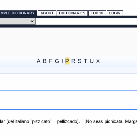
AMPLE DICTIONARY
ABOUT
DICTIONARIES
TOP 10
LOGIN
A
B
F
G
I
P
R
S
T
U
X
ar (del italiano "pizzicato" = pellizcado). =¡No seas pichicata, Ma