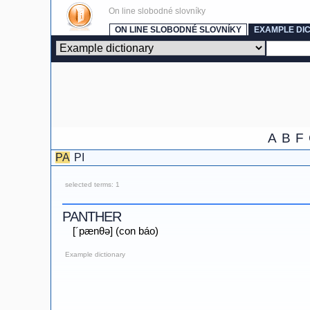
On line slobodné slovníky
ON LINE SLOBODNÉ SLOVNÍKY
EXAMPLE DI
A
B
F
PA
PI
selected terms: 1
PANTHER
[´pænθə] (con báo)
Example dictionary