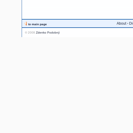
About
•
Di
to main page
© 2008
Zdenko Podobný