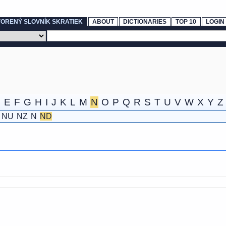
ORENÝ SLOVNÍK SKRATIEK
ABOUT
DICTIONARIES
TOP 10
LOGIN
D
E
F
G
H
I
J
K
L
M
N
O
P
Q
R
S
T
U
V
W
X
Y
Z
NU
NZ
N
ND