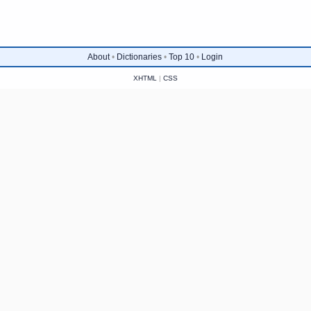
About
•
Dictionaries
•
Top 10
•
Login
XHTML
|
CSS