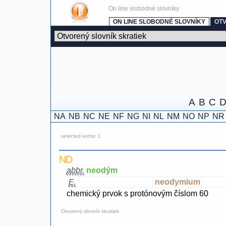
On line slobodné slovníky
ON LINE SLOBODNÉ SLOVNÍKY
OTV
A
B
C
NA
NB
NC
NE
NF
NG
NI
NL
NM
NO
NP
NR
selected terms: 1
ND
abbr.
neodým
neodymium
E.
chemický prvok s protónovým číslom 60
Otvorený slovník skratiek