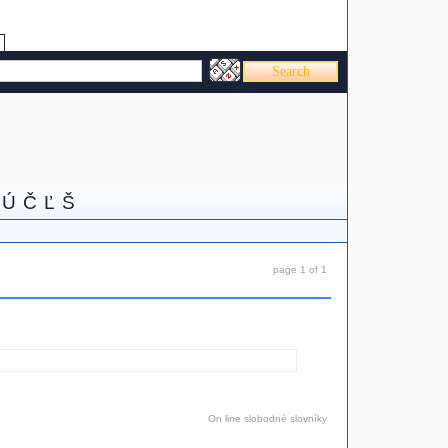
Ú
Č
Ľ
Š
page 1 of 1
On line slobodné slovníky