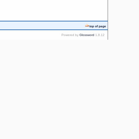
top of page
Powered by
Glossword
1.8.12