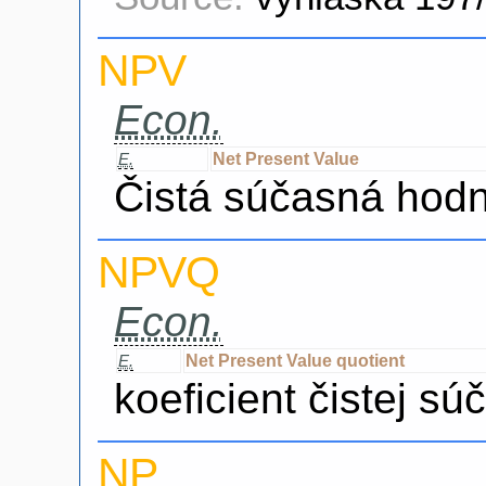
NPV
Econ.
Net Present Value
E.
Čistá súčasná hod
NPVQ
Econ.
Net Present Value quotient
E.
koeficient čistej s
NP