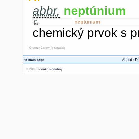
abbr.
neptúnium
neptunium
E.
chemický prvok s p
Otvorený slovník skratiek
About
•
Di
to main page
© 2008
Zdenko Podobný