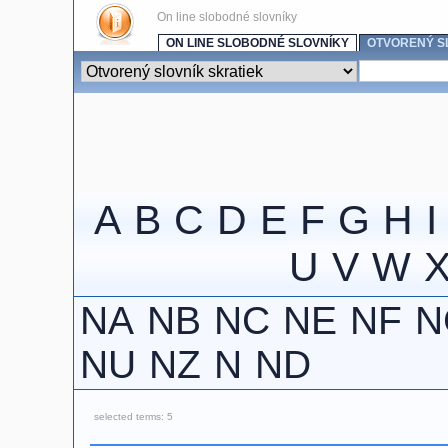
On line slobodné slovníky
ON LINE SLOBODNÉ SLOVNÍKY
OTVORENÝ S
A
B
C
D
E
F
G
H
I
U
V
W
NA
NB
NC
NE
NF
N
NU
NZ
N
ND
selected terms: 5