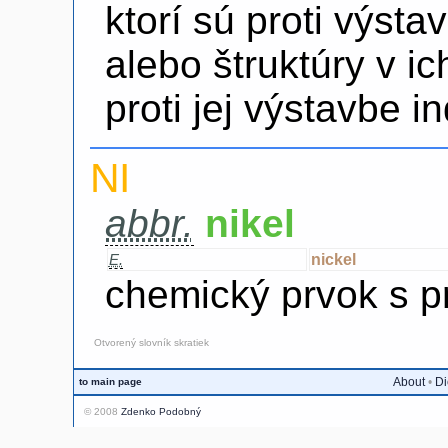
ktorí sú proti výst
alebo štruktúry v ich
proti jej výstavbe i
NI
abbr.
nikel
nickel
E.
chemický prvok s p
Otvorený slovník skratiek
About
•
Di
to main page
© 2008
Zdenko Podobný