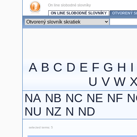
On line slobodné slovníky
ON LINE SLOBODNÉ SLOVNÍKY
OTVORENÝ S
A
B
C
D
E
F
G
H
I
U
V
W
NA
NB
NC
NE
NF
N
NU
NZ
N
ND
selected terms: 5