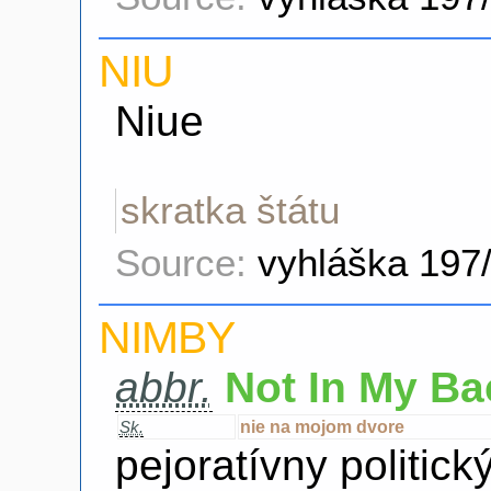
NIU
Niue
skratka štátu
Source:
vyhláška 197
NIMBY
abbr.
Not In My Ba
nie na mojom dvore
Sk.
pejoratívny politick